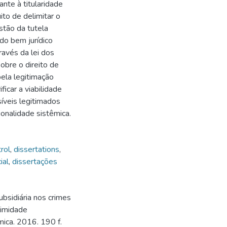
nte à titularidade
ito de delimitar o
stão da tutela
do bem jurídico
ravés da lei dos
sobre o direito de
pela legitimação
ficar a viabilidade
íveis legitimados
onalidade sistêmica.
trol
,
dissertations
,
ial
,
dissertações
bsidiária nos crimes
timidade
mica. 2016. 190 f.