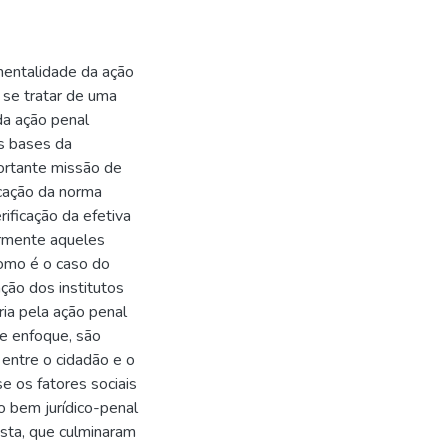
mentalidade da ação
r se tratar de uma
 da ação penal
as bases da
portante missão de
icação da norma
rificação da efetiva
ormente aqueles
como é o caso do
ação dos institutos
ria pela ação penal
te enfoque, são
 entre o cidadão e o
e os fatores sociais
o bem jurídico-penal
ista, que culminaram