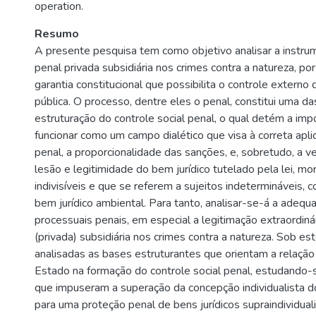
operation.
Resumo
A presente pesquisa tem como objetivo analisar a instru
penal privada subsidiária nos crimes contra a natureza, po
garantia constitucional que possibilita o controle externo
pública. O processo, dentre eles o penal, constitui uma d
estruturação do controle social penal, o qual detém a im
funcionar como um campo dialético que visa à correta apl
penal, a proporcionalidade das sanções, e, sobretudo, a ve
lesão e legitimidade do bem jurídico tutelado pela lei, m
indivisíveis e que se referem a sujeitos indetermináveis, 
bem jurídico ambiental. Para tanto, analisar-se-á a adequ
processuais penais, em especial a legitimação extraordiná
(privada) subsidiária nos crimes contra a natureza. Sob es
analisadas as bases estruturantes que orientam a relação
Estado na formação do controle social penal, estudando-s
que impuseram a superação da concepção individualista d
para uma proteção penal de bens jurídicos supraindividual