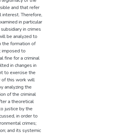
d legitimacy of the
sible and that refer
 interest. Therefore,
xamined in particular
 subsidiary in crimes
will be analyzed to
n the formation of
at imposed to
l fine for a criminal
ulted in changes in
nt to exercise the
 of this work will
by analyzing the
on of the criminal
ter a theoretical
to justice by the
cussed, in order to
ironmental crimes;
ion; and its systemic