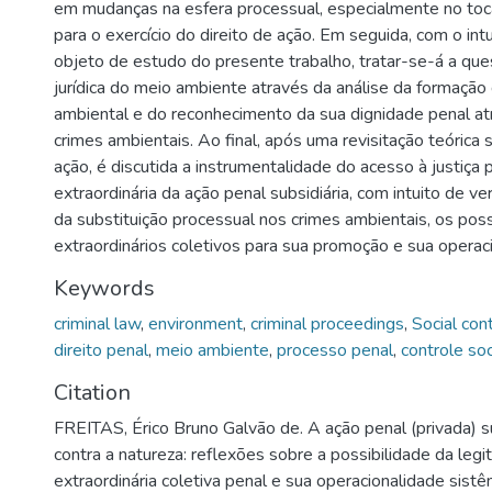
em mudanças na esfera processual, especialmente no toca
para o exercício do direito de ação. Em seguida, com o intu
objeto de estudo do presente trabalho, tratar-se-á a que
jurídica do meio ambiente através da análise da formação 
ambiental e do reconhecimento da sua dignidade penal at
crimes ambientais. Ao final, após uma revisitação teórica 
ação, é discutida a instrumentalidade do acesso à justiça 
extraordinária da ação penal subsidiária, com intuito de veri
da substituição processual nos crimes ambientais, os poss
extraordinários coletivos para sua promoção e sua operaci
Keywords
criminal law
,
environment
,
criminal proceedings
,
Social con
direito penal
,
meio ambiente
,
processo penal
,
controle soc
Citation
FREITAS, Érico Bruno Galvão de. A ação penal (privada) su
contra a natureza: reflexões sobre a possibilidade da legi
extraordinária coletiva penal e sua operacionalidade sistê