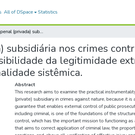
s
All of DSpace
Statistics
A ação penal (privada) subsidiária nos crimes contra a natureza: reflexões sobre a possibilidade da legitimidade extraordinária coletiva penal e sua operacionalidade sistêmica.
) subsidiária nos crimes contr
sibilidade da legitimidade ext
alidade sistêmica.
Abstract
This research aims to examine the practical instrumentalit
(private) subsidiary in crimes against nature, because it is 
guarantee that enables external control of public prosecu
including criminal, is one of the foundations of the structur
control, which has the important mission to functioning as a
that aims to correct application of criminal law, the proport