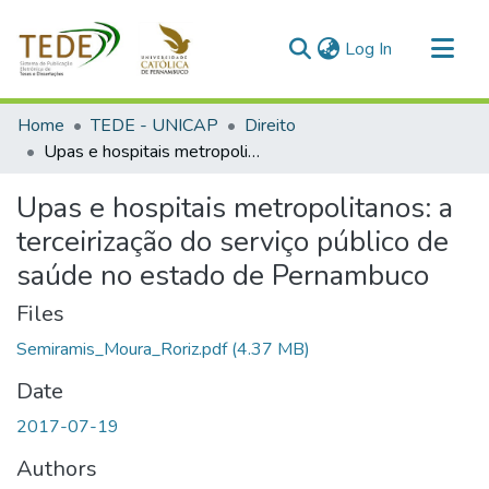
(current)
Log In
Communities & Collections
Home
TEDE - UNICAP
Direito
All of DSpace
Upas e hospitais metropolitanos: a terceirização do serviço público de saúde no estado de Pernambuco
Statistics
Upas e hospitais metropolitanos: a
terceirização do serviço público de
saúde no estado de Pernambuco
Files
Semiramis_Moura_Roriz.pdf
(4.37 MB)
Date
2017-07-19
Authors