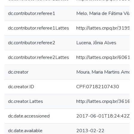
dc.contributor.referee1
Melo, Maria de Fátima Vilar
dc.contributor.referee1Lattes
http://lattes.cnpq.br/31
dc.contributor.referee2
Lucena, Jônia Alves
dc.contributor.referee2Lattes
http://lattes.cnpq.br/60
dc.creator
Moura, Maria Martins Amor
dc.creator.ID
CPF:07182107430
dc.creator.Lattes
http://lattes.cnpq.br/36
dc.date.accessioned
2017-06-01T18:24:42Z
dc.date.available
2013-02-22