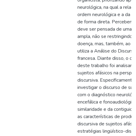
organicista, priorizando ape
neurológica, na qual a relaç
ordem neurológica e a da l
de forma direta. Percebendo
deve ser pensada de uma f
ampla, não se restringindo 
doença, mas, também, ao suj
utiliza a Análise do Discurso
francesa. Diante disso, o ob
deste trabalho foi analisar 
sujeitos afásicos na perspect
discursiva. Especificamente
investigar o discurso de suje
com o diagnóstico neurológ
encefálica e fonoaudiológico
similaridade e da contiguid
as características de produç
discursiva de sujeitos afásico
estratégias lingüístico-disc