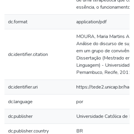
de uma terapêutica que co
essência, o funcionamento 
dc.format
application/pdf
MOURA, Maria Martins Amo
Análise do discurso de suje
em um grupo de convivência
dc.identifier.citation
Dissertação (Mestrado em C
Linguagem) - Universidade 
Pernambuco, Recife, 2011.
dc.identifier.uri
https://tede2.unicap.br/ha
dc.language
por
dc.publisher
Universidade Católica de 
dc.publisher.country
BR