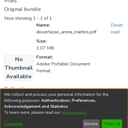
Files
Original bundle
Now showing
1 - 1 of 1
Name:
Down
dissertacao_amria_martins.pdf
load
Size:
1.07 MB
Format:
No
Adobe Portable Document
Thumbnail
Format
Available
Collections
We collect and process your personal information for the
Ciências da Linguagem
following purposes:
Authentication, Preferences,
Acknowledgement and Statistics
.
To learn more, please read our
privacy policy
.
DSpace software
copyright © 2002-2026
LYRASIS
Cookie
Accessibility
Privacy
End User
Send
Customize
Decline
That's ok