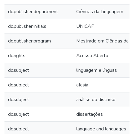
dc.publisher.department
Ciências da Linguagem
dc.publisher.initials
UNICAP
dc.publisher.program
Mestrado em Ciências da 
dc.rights
Acesso Aberto
dc.subject
linguagem e línguas
dc.subject
afasia
dc.subject
análise do discurso
dc.subject
dissertações
dc.subject
language and languages