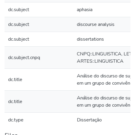
dc.subject
aphasia
dc.subject
discourse analysis
dc.subject
dissertations
CNPQ::LINGUISTICA, LET
dc.subject.cnpq
ARTES::LINGUISTICA
Análise do discurso de suje
dc.title
em um grupo de convivênci
Análise do discurso de suje
dc.title
em um grupo de convivênci
dc.type
Dissertação