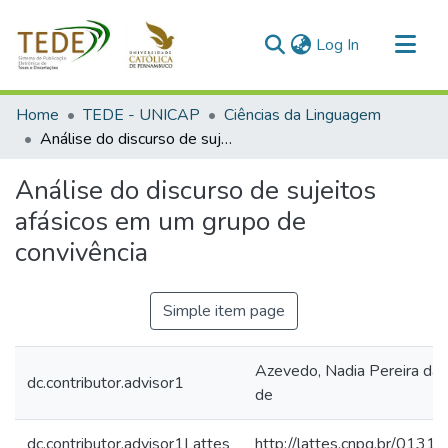
(current)
Log In
Communities & Collections
Home
TEDE - UNICAP
Ciências da Linguagem
All of DSpace
Análise do discurso de sujeitos afásicos em um grupo de convivência
Statistics
Análise do discurso de sujeitos
afásicos em um grupo de
convivência
Simple item page
Azevedo, Nadia Pereira da 
dc.contributor.advisor1
de
dc.contributor.advisor1Lattes
http://lattes.cnpq.br/01