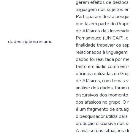
gerem efeitos de deslocam
linguagem dos sujeitos em 
Participaram desta pesquisa
que fazem parte do Grupo d
de Afásicos da Universidad
Pernambuco (UNICAP), o q
dc.description.resumo
finalidade trabalhar os asp
relacionados à linguagem. A
dados foi realizada por mei
tanto em áudio como em ví
oficinas realizadas no Grup
de Afásicos, com temas var
análise dos dados, foram re
discursivos dos momentos d
dos afásicos no grupo. O rec
é um fragmento de situação
o pesquisador utiliza para an
produção discursiva dos suje
A análise das situações disc