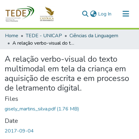
(current)
Log In
Communities & Collections
Home
TEDE - UNICAP
Ciências da Linguagem
All of DSpace
A relação verbo-visual do texto multimodal em tela da criança em aquisição de escrita e em processo de letramento digital.
Statistics
A relação verbo-visual do texto
multimodal em tela da criança em
aquisição de escrita e em processo
de letramento digital.
Files
gisely_martins_silva.pdf
(1.76 MB)
Date
2017-09-04