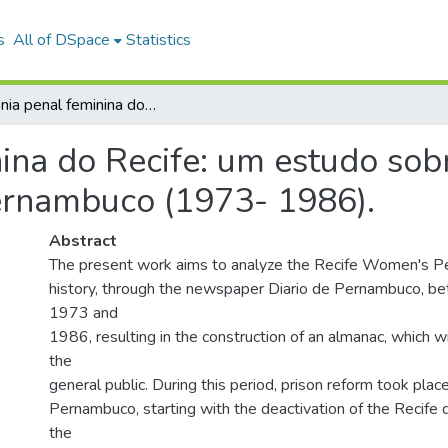
s
All of DSpace
Statistics
A colônia penal feminina do Recife: um estudo sobre suas ocorrências no Jornal Diario de Pernambuco (1973- 1986).
ina do Recife: um estudo sob
Pernambuco (1973- 1986).
Abstract
The present work aims to analyze the Recife Women's Pe
history, through the newspaper Diario de Pernambuco, b
1973 and
1986, resulting in the construction of an almanac, which wi
the
general public. During this period, prison reform took place
Pernambuco, starting with the deactivation of the Recife
the