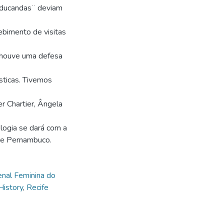
eeducandas¨ deviam
ebimento de visitas
m houve uma defesa
sticas. Tivemos
r Chartier, Ângela
logia se dará com a
o de Pernambuco.
enal Feminina do
History
,
Recife