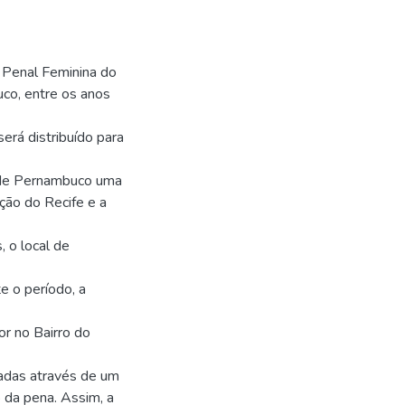
a Penal Feminina do
uco, entre os anos
erá distribuído para
 de Pernambuco uma
nção do Recife e a
 o local de
e o período, a
or no Bairro do
adas através de um
da pena. Assim, a