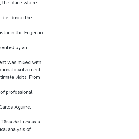
, the place where
 be, during the
stor in the Engenho
sented by an
ment was mixed with
otional involvement
ntimate visits. From
 of professional
Carlos Aguirre,
 Tânia de Luca as a
cal analysis of