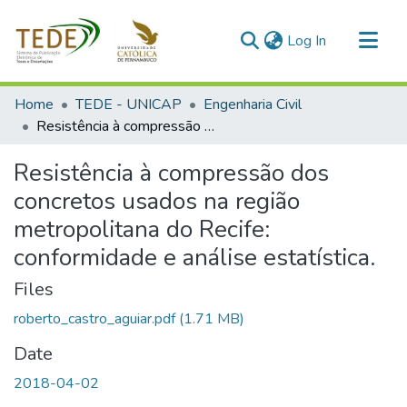
(current)
Log In
Communities & Collections
Home
TEDE - UNICAP
Engenharia Civil
All of DSpace
Resistência à compressão dos concretos usados na região metropolitana do Recife: conformidade e análise estatística.
Statistics
Resistência à compressão dos
concretos usados na região
metropolitana do Recife:
conformidade e análise estatística.
Files
roberto_castro_aguiar.pdf
(1.71 MB)
Date
2018-04-02