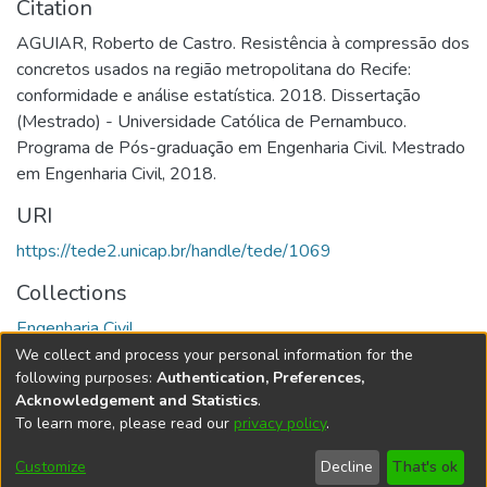
Citation
AGUIAR, Roberto de Castro. Resistência à compressão dos
concretos usados na região metropolitana do Recife:
conformidade e análise estatística. 2018. Dissertação
(Mestrado) - Universidade Católica de Pernambuco.
Programa de Pós-graduação em Engenharia Civil. Mestrado
em Engenharia Civil, 2018.
URI
https://tede2.unicap.br/handle/tede/1069
Collections
Engenharia Civil
We collect and process your personal information for the
Full item page
following purposes:
Authentication, Preferences,
Acknowledgement and Statistics
.
To learn more, please read our
privacy policy
.
DSpace software
copyright © 2002-2026
LYRASIS
Cookie
Accessibility
Privacy
End User
Send
Customize
Decline
That's ok
settings
settings
policy
Agreement
Feedback