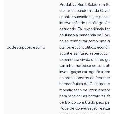
Produtiva Rural Salão, em Sert
diante da pandemia da Covid-1
apontar subsídios que possam 
intervenção de psicólogos/as 
estudado. Tal experiência tem
de fundo a pandemia da Covid-
ao se configurar como uma cris
dc.description.resumo
planos ético, político, econômico
social e sanitário, repercutiu na
experiência vivida desses grup
caminho metódico se constitui
investigação cartográfica, em 
os pressupostos da fenomenol
hermenêutica de Gadamer. As
modalidades de intervenção/in
para recolher as narrativas, for
de Bordo construído pelo pesq
Roda de Conversação realizad