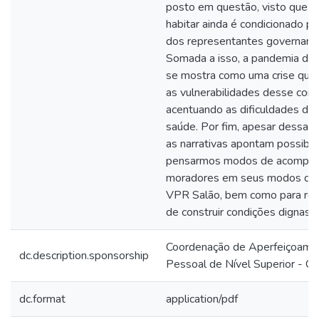
posto em questão, visto que o 
habitar ainda é condicionado pel
dos representantes govername
Somada a isso, a pandemia da
se mostra como uma crise que
as vulnerabilidades desse cont
acentuando as dificuldades de
saúde. Por fim, apesar dessas 
as narrativas apontam possibil
pensarmos modos de acompan
moradores em seus modos de h
VPR Salão, bem como para reiv
de construir condições dignas 
Coordenação de Aperfeiçoame
dc.description.sponsorship
Pessoal de Nível Superior - 
dc.format
application/pdf