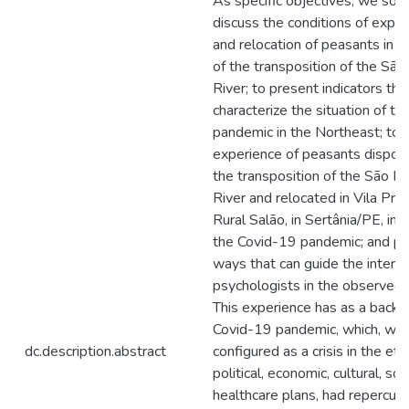
As specific objectives, we sou
discuss the conditions of expro
and relocation of peasants in t
of the transposition of the São
River; to present indicators tha
characterize the situation of t
pandemic in the Northeast; to
experience of peasants dispo
the transposition of the São Fr
River and relocated in Vila Pro
Rural Salão, in Sertânia/PE, in t
the Covid-19 pandemic; and po
ways that can guide the interve
psychologists in the observed 
This experience has as a backg
Covid-19 pandemic, which, wh
dc.description.abstract
configured as a crisis in the ethi
political, economic, cultural, soc
healthcare plans, had repercus