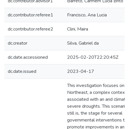
dc.contributor.advisor1
Barreto, Carmem Lúcia Brito T
dc.contributor.referee1
Francisco, Ana Lucia
dc.contributor.referee2
Clini, Maira
dc.creator
Silva, Gabriel da
dc.date.accessioned
2025-02-20T22:20:45Z
dc.date.issued
2023-04-17
This investigation focuses on th
Northeast, a complex context hi
associated with an arid climate
severe droughts. This scenario
still is, the stage for several
governmental interventions tha
promote improvements in an a