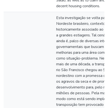
Salão, as well as to claim and b
decent housing conditions.
Esta investigação se volta par
Nordeste brasileiro, contexto
historicamente associado ao cl
a grandes estiagens. Tal cenário
ainda é, palco de diversas inte
governamentais que buscam p
melhorias para uma área comp
como situação-problema. Ness
mais de uma década, a transpo
rio São Francisco chegou ao Se
nordestino com a promessa de
os agravos da seca e de promo
desenvolvimento para, pelo m
milhões de pessoas. Pela magn
modo como está sendo implem
transposição tem provocado a