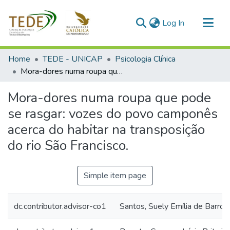
(current)
Log In
Communities & Collections
Home
TEDE - UNICAP
Psicologia Clínica
All of DSpace
Mora-dores numa roupa que pode se rasgar: vozes do povo camponês acerca do habitar na transposição do rio São Francisco.
Statistics
Mora-dores numa roupa que pode
se rasgar: vozes do povo camponês
acerca do habitar na transposição
do rio São Francisco.
Simple item page
dc.contributor.advisor-co1
Santos, Suely Emília de Barros