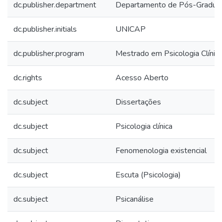
dc.publisher.department
Departamento de Pós-Gradua
dc.publisher.initials
UNICAP
dc.publisher.program
Mestrado em Psicologia Clínic
dc.rights
Acesso Aberto
dc.subject
Dissertações
dc.subject
Psicologia clínica
dc.subject
Fenomenologia existencial
dc.subject
Escuta (Psicologia)
dc.subject
Psicanálise