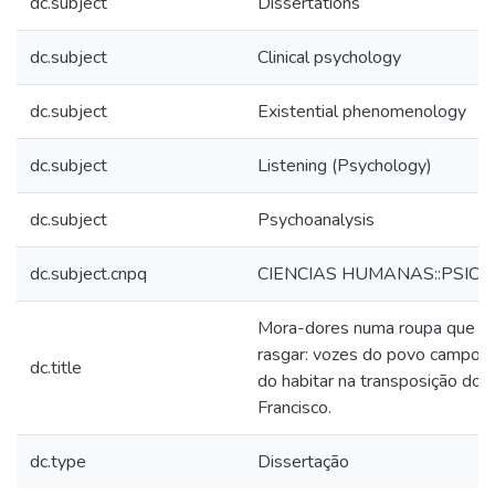
dc.subject
Dissertations
dc.subject
Clinical psychology
dc.subject
Existential phenomenology
dc.subject
Listening (Psychology)
dc.subject
Psychoanalysis
dc.subject.cnpq
CIENCIAS HUMANAS::PSICO
Mora-dores numa roupa que p
rasgar: vozes do povo campon
dc.title
do habitar na transposição do r
Francisco.
dc.type
Dissertação