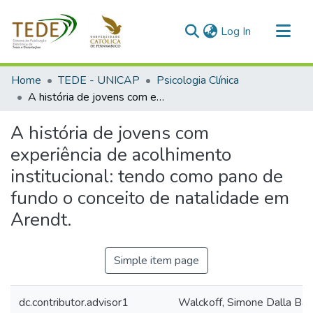
(current)
Log In
Communities & Collections
Home
TEDE - UNICAP
Psicologia Clínica
All of DSpace
A história de jovens com experiência de acolhimento institucional: tendo como pano de fundo o conceito de natalidade em Arendt.
Statistics
A história de jovens com
experiência de acolhimento
institucional: tendo como pano de
fundo o conceito de natalidade em
Arendt.
Simple item page
dc.contributor.advisor1
Walckoff, Simone Dalla Bar