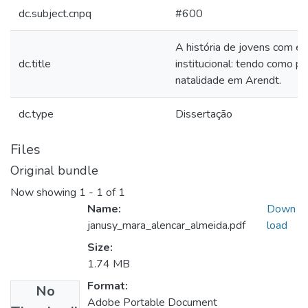
dc.subject.cnpq
#600
A história de jovens com ex
dc.title
institucional: tendo como p
natalidade em Arendt.
dc.type
Dissertação
Files
Original bundle
Now showing
1 - 1 of 1
Name:
Down
janusy_mara_alencar_almeida.pdf
load
Size:
1.74 MB
Format:
No
Adobe Portable Document