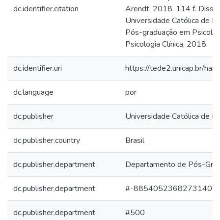
dc.identifier.citation
Arendt. 2018. 114 f. Disse
Universidade Católica de 
Pós-graduação em Psicologi
Psicologia Clínica, 2018.
dc.identifier.uri
https://tede2.unicap.br/ha
dc.language
por
dc.publisher
Universidade Católica de 
dc.publisher.country
Brasil
dc.publisher.department
Departamento de Pós-Gra
dc.publisher.department
#-88540523682731408
dc.publisher.department
#500