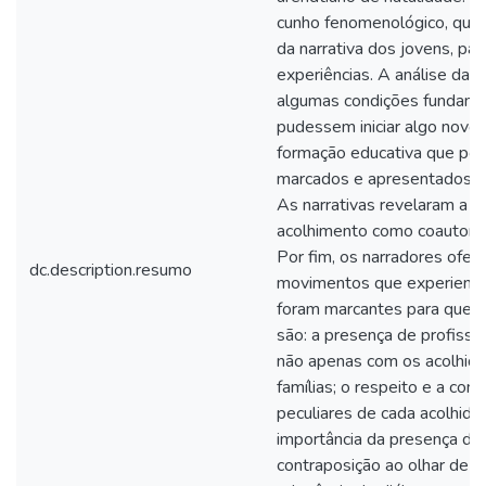
cunho fenomenológico, qualit
da narrativa dos jovens, p
experiências. A análise das 
algumas condições fundamen
pudessem iniciar algo novo 
formação educativa que pos
marcados e apresentados a
As narrativas revelaram a im
acolhimento como coautora 
Por fim, os narradores ofer
dc.description.resumo
movimentos que experiencia
foram marcantes para que 
são: a presença de profiss
não apenas com os acolhid
famílias; o respeito e a co
peculiares de cada acolhido
importância da presença de 
contraposição ao olhar de j