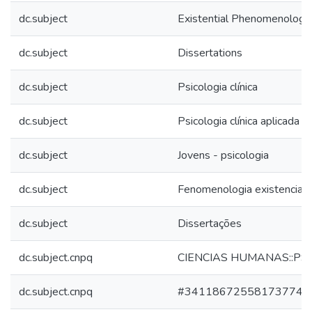
dc.subject
Existential Phenomenology
dc.subject
Dissertations
dc.subject
Psicologia clínica
dc.subject
Psicologia clínica aplicada
dc.subject
Jovens - psicologia
dc.subject
Fenomenologia existencial
dc.subject
Dissertações
dc.subject.cnpq
CIENCIAS HUMANAS::PS
dc.subject.cnpq
#341186725581737742