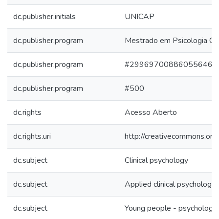
dc.publisher.initials
UNICAP
dc.publisher.program
Mestrado em Psicologia Clí
dc.publisher.program
#299697008860556462
dc.publisher.program
#500
dc.rights
Acesso Aberto
dc.rights.uri
http://creativecommons.org
dc.subject
Clinical psychology
dc.subject
Applied clinical psychology
dc.subject
Young people - psychology