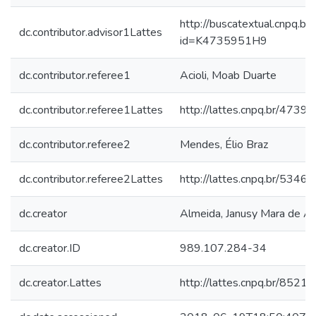
http://buscatextual.cnpq.br/
dc.contributor.advisor1Lattes
id=K4735951H9
dc.contributor.referee1
Acioli, Moab Duarte
dc.contributor.referee1Lattes
http://lattes.cnpq.br/47
dc.contributor.referee2
Mendes, Élio Braz
dc.contributor.referee2Lattes
http://lattes.cnpq.br/53
dc.creator
Almeida, Janusy Mara de Al
dc.creator.ID
989.107.284-34
dc.creator.Lattes
http://lattes.cnpq.br/85