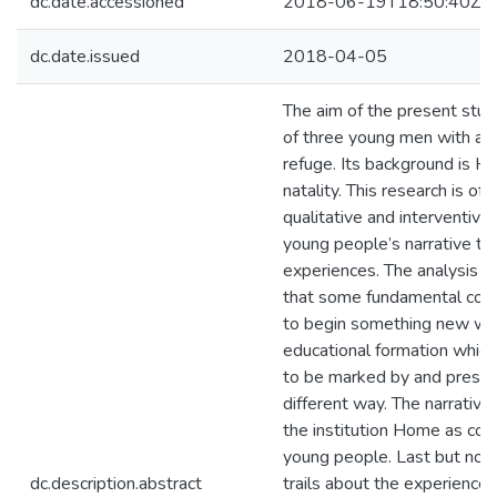
dc.date.accessioned
2018-06-19T18:50:40Z
dc.date.issued
2018-04-05
The aim of the present stud
of three young men with an e
refuge. Its background is H
natality. This research is of
qualitative and interventive
young people’s narrative to
experiences. The analysis of
that some fundamental cond
to begin something new wer
educational formation which
to be marked by and presen
different way. The narrativ
the institution Home as coau
young people. Last but not l
dc.description.abstract
trails about the experiences