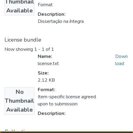
Thumbnail
Format
Available
Description:
Dissertação na íntegra
License bundle
Now showing
1 - 1 of 1
Name:
Down
license.txt
load
Size:
2.12 KB
Format:
No
Item-specific license agreed
Thumbnail
upon to submission
Available
Description:
Collections