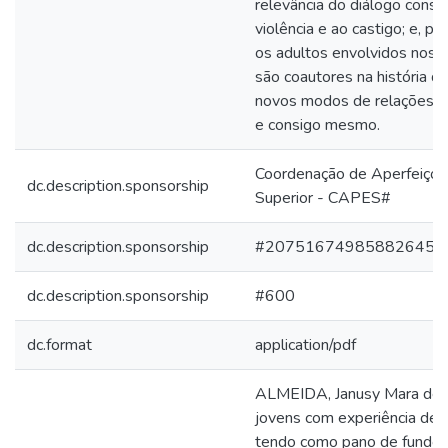
relevância do diálogo const
violência e ao castigo; e, po
os adultos envolvidos nos 
são coautores na história del
novos modos de relações c
e consigo mesmo.
Coordenação de Aperfeiçoa
dc.description.sponsorship
Superior - CAPES#
dc.description.sponsorship
#207516749858826457
dc.description.sponsorship
#600
dc.format
application/pdf
ALMEIDA, Janusy Mara de Al
jovens com experiência de ac
tendo como pano de fundo o