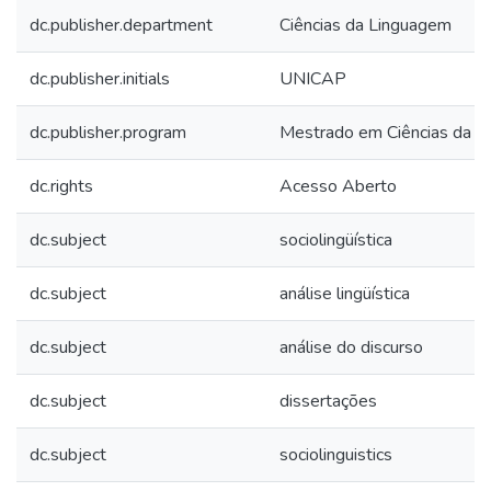
dc.publisher.department
Ciências da Linguagem
dc.publisher.initials
UNICAP
dc.publisher.program
Mestrado em Ciências da 
dc.rights
Acesso Aberto
dc.subject
sociolingüística
dc.subject
análise lingüística
dc.subject
análise do discurso
dc.subject
dissertações
dc.subject
sociolinguistics