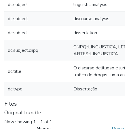
dc.subject
linguistic analysis
dc.subject
discourse analysis
dc.subject
dissertation
CNPQ::LINGUISTICA, LET
dc.subject.cnpq
ARTES::LINGUISTICA
O discurso delituoso e juríd
dc.title
tráfico de drogas : uma análi
dc.type
Dissertação
Files
Original bundle
Now showing
1 - 1 of 1
Name:
Down