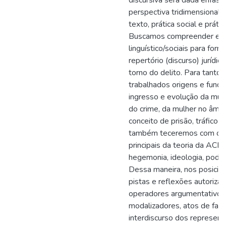
discursiva será dada ênfase
perspectiva tridimensional d
texto, prática social e prátic
Buscamos compreender ent
linguístico/sociais para for
repertório (discurso) jurídic
torno do delito. Para tanto 
trabalhados origens e fund
ingresso e evolução da mulh
do crime, da mulher no âmbit
conceito de prisão, tráfico 
também teceremos com os 
principais da teoria da ACD
hegemonia, ideologia, poder
Dessa maneira, nos posici
pistas e reflexões autoriza
operadores argumentativos
modalizadores, atos de fala
interdiscurso dos represent