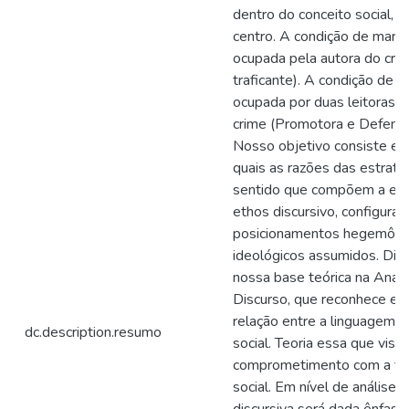
dentro do conceito social,
centro. A condição de mar
ocupada pela autora do cri
traficante). A condição de 
ocupada por duas leitoras ju
crime (Promotora e Defenso
Nosso objetivo consiste e
quais as razões das estratég
sentido que compõem a est
ethos discursivo, configura
posicionamentos hegemôni
ideológicos assumidos. Dir
nossa base teórica na Anális
Discurso, que reconhece e ju
relação entre a linguagem 
dc.description.resumo
social. Teoria essa que visa 
comprometimento com a tr
social. Em nível de análise l