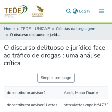
(current)
Log In
Communities & Collections
Home
TEDE - UNICAP
Ciências da Linguagem
All of DSpace
O discurso delituoso e jurídico face ao tráfico de drogas : uma análise crítica
Statistics
O discurso delituoso e jurídico face
ao tráfico de drogas : uma análise
crítica
Simple item page
dc.contributor.advisor1
Acioli, Moab Duarte
dc.contributor.advisor1Lattes
http://lattes.cnpq.br/47