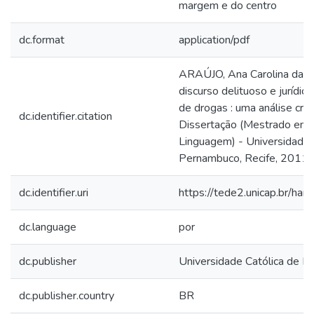
margem e do centro
dc.format
application/pdf
ARAÚJO, Ana Carolina da S
discurso delituoso e jurídico
de drogas : uma análise crít
dc.identifier.citation
Dissertação (Mestrado em C
Linguagem) - Universidade 
Pernambuco, Recife, 2011.
dc.identifier.uri
https://tede2.unicap.br/ha
dc.language
por
dc.publisher
Universidade Católica de 
dc.publisher.country
BR