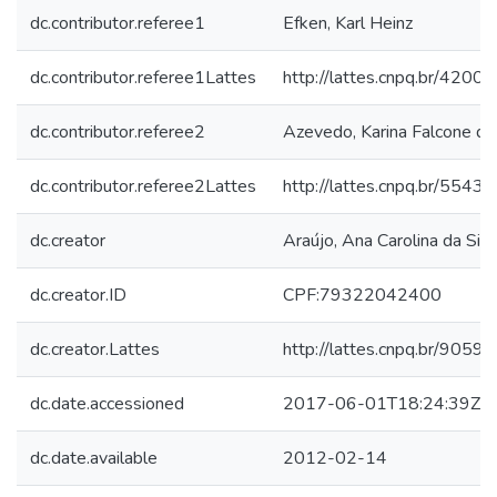
dc.contributor.referee1
Efken, Karl Heinz
dc.contributor.referee1Lattes
http://lattes.cnpq.br/42
dc.contributor.referee2
Azevedo, Karina Falcone de
dc.contributor.referee2Lattes
http://lattes.cnpq.br/55
dc.creator
Araújo, Ana Carolina da Sil
dc.creator.ID
CPF:79322042400
dc.creator.Lattes
http://lattes.cnpq.br/90
dc.date.accessioned
2017-06-01T18:24:39Z
dc.date.available
2012-02-14