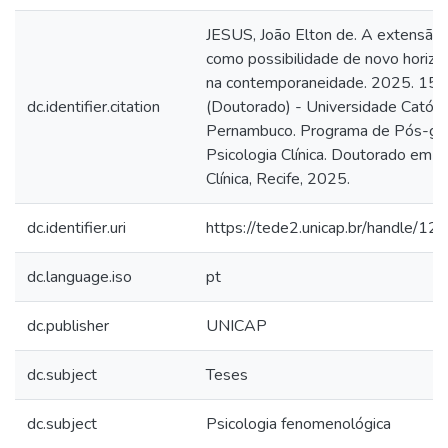
JESUS, João Elton de. A extensão u
como possibilidade de novo horizo
na contemporaneidade. 2025. 150 
dc.identifier.citation
(Doutorado) - Universidade Católi
Pernambuco. Programa de Pós-gr
Psicologia Clínica. Doutorado em P
Clínica, Recife, 2025.
dc.identifier.uri
https://tede2.unicap.br/handle/
dc.language.iso
pt
dc.publisher
UNICAP
dc.subject
Teses
dc.subject
Psicologia fenomenológica