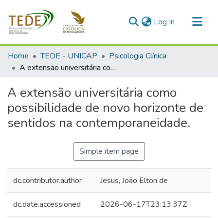
(current)
Log In
Communities & Collections
Home
TEDE - UNICAP
Psicologia Clínica
All of DSpace
A extensão universitária como possibilidade de novo horizonte de sentidos na contemporaneidade.
Statistics
A extensão universitária como
possibilidade de novo horizonte de
sentidos na contemporaneidade.
Simple item page
dc.contributor.author
Jesus, João Elton de
dc.date.accessioned
2026-06-17T23:13:37Z