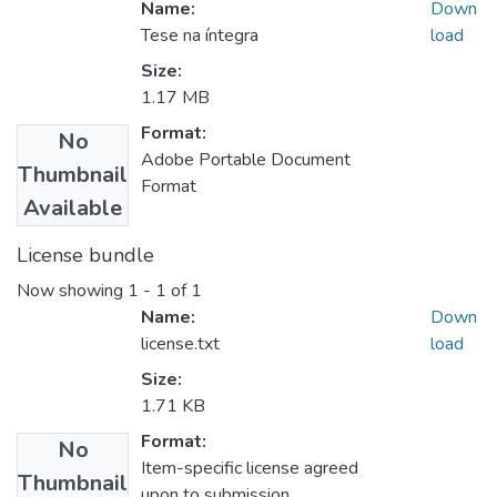
Name:
Down
Tese na íntegra
load
Size:
1.17 MB
Format:
No
Adobe Portable Document
Thumbnail
Format
Available
License bundle
Now showing
1 - 1 of 1
Name:
Down
license.txt
load
Size:
1.71 KB
Format:
No
Item-specific license agreed
Thumbnail
upon to submission