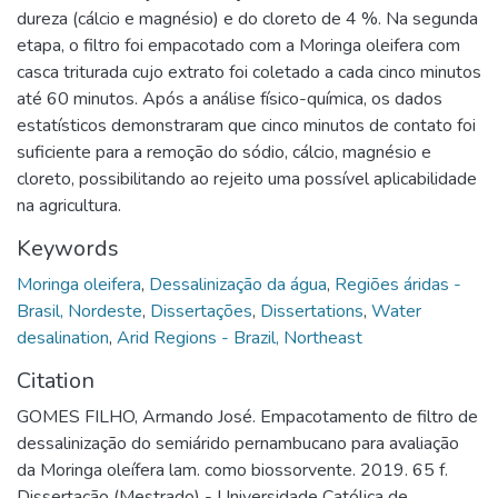
dureza (cálcio e magnésio) e do cloreto de 4 %. Na segunda
etapa, o filtro foi empacotado com a Moringa oleifera com
casca triturada cujo extrato foi coletado a cada cinco minutos
até 60 minutos. Após a análise físico-química, os dados
estatísticos demonstraram que cinco minutos de contato foi
suficiente para a remoção do sódio, cálcio, magnésio e
cloreto, possibilitando ao rejeito uma possível aplicabilidade
na agricultura.
Keywords
Moringa oleifera
,
Dessalinização da água
,
Regiões áridas -
Brasil, Nordeste
,
Dissertações
,
Dissertations
,
Water
desalination
,
Arid Regions - Brazil, Northeast
Citation
GOMES FILHO, Armando José. Empacotamento de filtro de
dessalinização do semiárido pernambucano para avaliação
da Moringa oleífera lam. como biossorvente. 2019. 65 f.
Dissertação (Mestrado) - Universidade Católica de