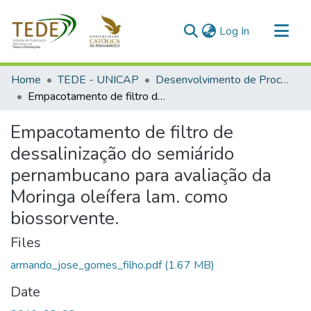
(current)
Log In
Communities & Collections
Home
TEDE - UNICAP
Desenvolvimento de Processos Ambientais
All of DSpace
Empacotamento de filtro de dessalinização do semiárido pernambucano para avaliação da Moringa oleífera lam. como biossorvente.
Statistics
Empacotamento de filtro de
dessalinização do semiárido
pernambucano para avaliação da
Moringa oleífera lam. como
biossorvente.
Files
armando_jose_gomes_filho.pdf
(1.67 MB)
Date