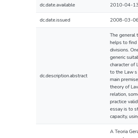
dc.date.available
2010-04-1
dc.date.issued
2008-03-0
The general t
helps to find
divisions. On
generic suita
character of 
to the Law s 
dc.description.abstract
main premise 
theory of Law
relation, som
practice valid
essay is to s
capacity, usi
A Teoria Gera