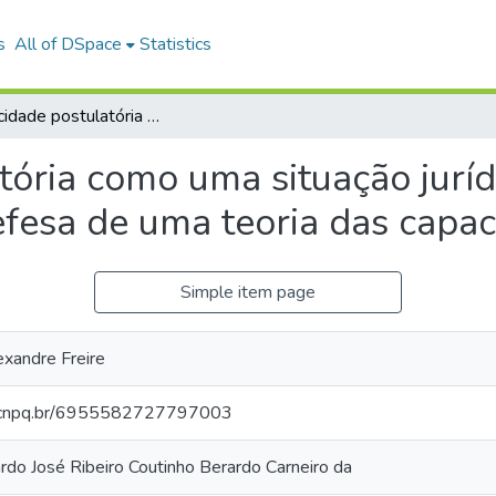
s
All of DSpace
Statistics
A capacidade postulatória como uma situação jurídica processual simples: ensaio em defesa de uma teoria das capacidades em direito
tória como uma situação juríd
efesa de uma teoria das capac
Simple item page
exandre Freire
es.cnpq.br/6955582727797003
rdo José Ribeiro Coutinho Berardo Carneiro da