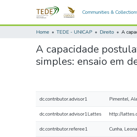
Communities & Collection
Home
TEDE - UNICAP
Direito
A capacidade postula
simples: ensaio em d
dc.contributor.advisor1
Pimentel, Al
dc.contributor.advisor1Lattes
http://latt
dc.contributor.referee1
Cunha, Leona