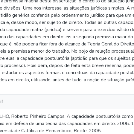
a premissa magna desta dissertação: o conceito de situação jurí
te divisões. Uma nos interessa: as situações jurídicas simples. A
aptidão genérica conferida pelo ordenamento jurídico para que um e
dica e, desse modo, ser sujeito de direito. Todas as outras capac
da capacidade matriz (jurídica) e servem para o exercício válido 
oria das capacidades em direito: eis a segunda premissa maior do
 que é, não poderia ficar fora do alcance da Teoria Geral do Dire
: eis a premissa menor do trabalho. No bojo da relação processua
tre elas: a capacidade postulatória (aptidão para que os sujeito
do processo). Pois bem, depois de feita esta breve resenha, pod
é estudar os aspectos formais e conceituais da capacidade postu
es em direito, utilizando, antes de tudo, a noção de situação juríd
df
O, Roberto Pinheiro Campos. A capacidade postulatória como um
aio em defesa de uma teoria das capacidades em direito. 2008. 
niversidade Católica de Pernambuco, Recife, 2008.