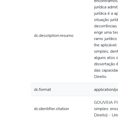
encontramos 
jurídica admi
jurídica é a 
situação jurí
decorrências 
erigir uma te
dc.description.resumo
ramo jurídico
lhe aplicável
simples, den
alguns atos 
dissertação 
das capacidad
Direito
dc.format
application/p
GOUVEIA FILH
dc.identifier.citation
simples: ens
Direito) - U