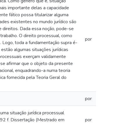
dica. Como gênero que é, situação
 mais importante delas a capacidade
nte fático possa titularizar alguma
idades existentes no mundo jurídico são
de direitos. Dada essa noção, pode-se
 trabalho. O direito processual, como
por
ito. Logo, toda a fundamentação supra é-
l estão algumas situações jurídicas
s processuais exerçam validamente
ese afirmar que o objeto da presente
lacional, enquadrando-a numa teoria
ica fornecida pela Teoria Geral do
por
a situação jurídica processual
192 f. Dissertação (Mestrado em
por