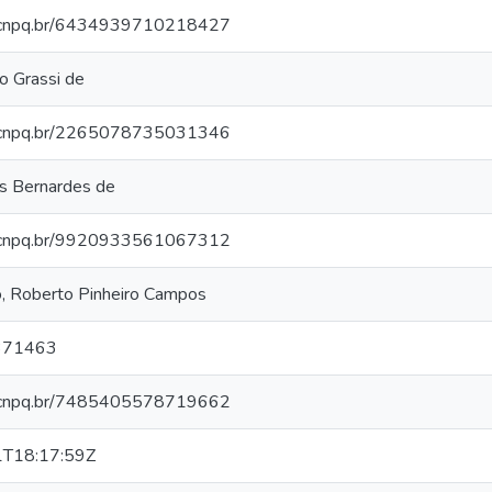
es.cnpq.br/6434939710218427
o Grassi de
es.cnpq.br/2265078735031346
s Bernardes de
es.cnpq.br/9920933561067312
o, Roberto Pinheiro Campos
371463
es.cnpq.br/7485405578719662
T18:17:59Z