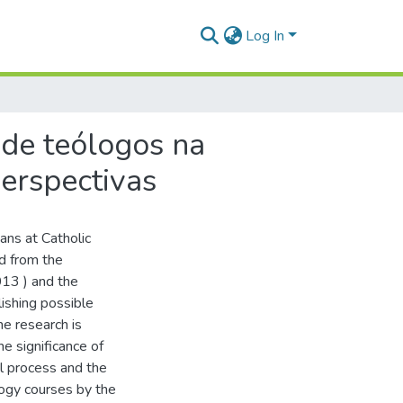
Log In
 de teólogos na
erspectivas
ans at Catholic
d from the
13 ) and the
ishing possible
he research is
he significance of
al process and the
logy courses by the