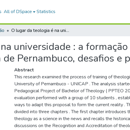
s
All of DSpace
Statistics
ião
O lugar da teologia é na universidade : a formação de teólogos na Universidade Católica de Pernambuco, desafios e perspectivas
 na universidade : a formação
a de Pernambuco, desafios e p
Abstract
This research examined the process of training of theologi
)
University of Pernambuco - UNICAP . The analysis starte
Pedagogical Project of Bachelor of Theology ( PPTEO 20
evaluation performed with a group of 10 students , establ
ways to adapt this proposal to form the current reality . T
divided into three chapters . The first chapter introduces t
theology as a science in the news and recalls the historic
discussions on the Recognition and Accreditation of theo