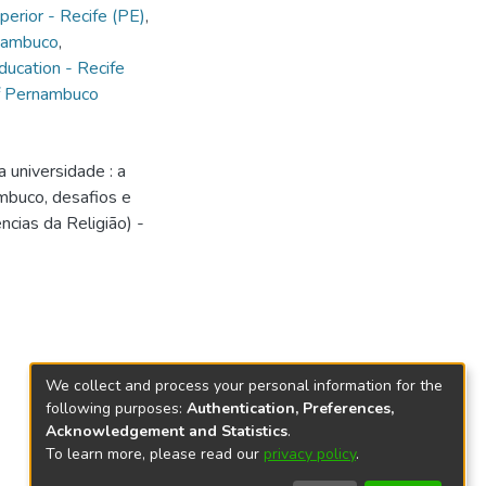
perior - Recife (PE)
,
rnambuco
,
ducation - Recife
of Pernambuco
universidade : a
mbuco, desafios e
cias da Religião) -
We collect and process your personal information for the
following purposes:
Authentication, Preferences,
Acknowledgement and Statistics
.
To learn more, please read our
privacy policy
.