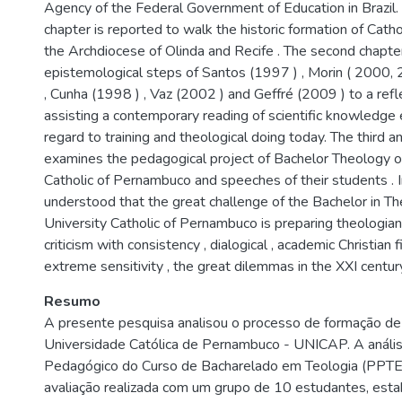
Agency of the Federal Government of Education in Brazil.
chapter is reported to walk the historic formation of Catho
the Archdiocese of Olinda and Recife . The second chapte
epistemological steps of Santos (1997 ) , Morin ( 2000,
, Cunha (1998 ) , Vaz (2002 ) and Geffré (2009 ) to a refl
assisting a contemporary reading of scientific knowledge 
regard to training and theological doing today. The third an
examines the pedagogical project of Bachelor Theology o
Catholic of Pernambuco and speeches of their students . In 
understood that the great challenge of the Bachelor in T
University Catholic of Pernambuco is preparing theologian
criticism with consistency , dialogical , academic Christian
extreme sensitivity , the great dilemmas in the XXI centur
Resumo
A presente pesquisa analisou o processo de formação de
Universidade Católica de Pernambuco - UNICAP. A anális
Pedagógico do Curso de Bacharelado em Teologia (PPT
avaliação realizada com um grupo de 10 estudantes, est