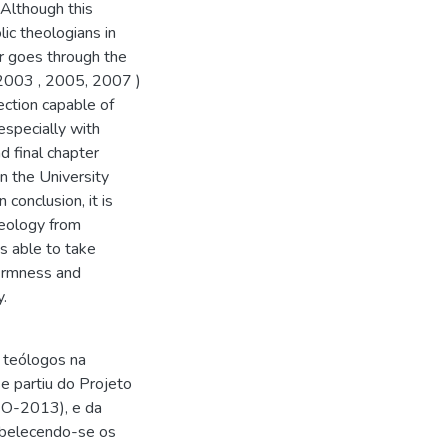
 Although this
lic theologians in
r goes through the
 2003 , 2005, 2007 )
ection capable of
especially with
d final chapter
n the University
conclusion, it is
heology from
s able to take
 firmness and
y.
 teólogos na
e partiu do Projeto
EO-2013), e da
abelecendo-se os