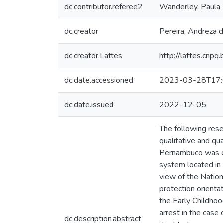
dc.contributor.referee2
Wanderley, Paula 
dc.creator
Pereira, Andreza 
dc.creator.Lattes
http://lattes.cn
dc.date.accessioned
2023-03-28T17:
dc.date.issued
2022-12-05
The following resea
qualitative and qua
Pernambuco was car
system located in 
view of the Nation
protection orientat
the Early Childhoo
arrest in the case 
dc.description.abstract