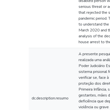
disabled person wh
serious threat or 
that rejected the s
pandemic period. T
to understand the
March 2020 and the
analysis of the de
house arrest to th
A presente pesquis
realizada uma anál
Poder Judiciário E
sistema prisional
verificar se, face
proteção dos dire
Primeira Infância,
gestantes, mães d
dc.description.resumo
deficiência que d
violência ou grave