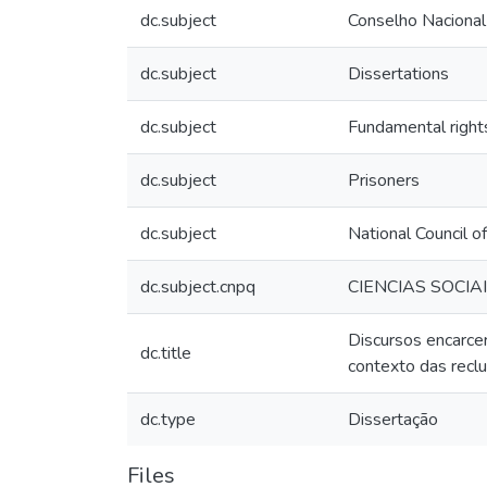
dc.subject
Conselho Nacional 
dc.subject
Dissertations
dc.subject
Fundamental right
dc.subject
Prisoners
dc.subject
National Council of
dc.subject.cnpq
CIENCIAS SOCIA
Discursos encarce
dc.title
contexto das recl
dc.type
Dissertação
Files