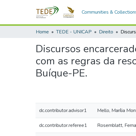
Communities & Collection
Home
TEDE - UNICAP
Direito
Discursos encarcerad
com as regras da res
Buíque-PE.
dc.contributor.advisor1
Mello, Marília Mo
dc.contributor.referee1
Rosemblatt, Fern