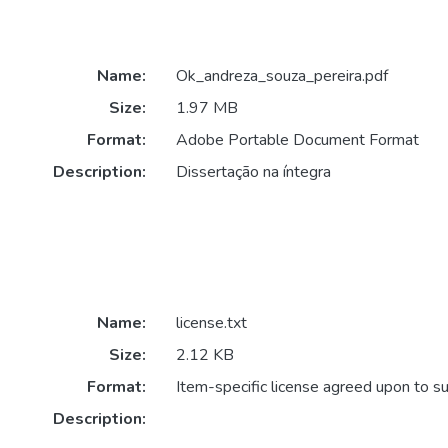
Name:
Ok_andreza_souza_pereira.pdf
Size:
1.97 MB
Format:
Adobe Portable Document Format
Description:
Dissertação na íntegra
Name:
license.txt
Size:
2.12 KB
Format:
Item-specific license agreed upon to s
Description: