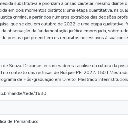
medida substitutiva e priorizam a prisão cautelar, mesmo diante 
dida em dois momentos distintos: uma etapa quantitativa, na qua
ustiça criminal a partir dos números extraídos das decisões pro
quisa, que se deu em outubro de 2022; e uma etapa qualitativa, 
s da observação da fundamentação jurídica empregada, sobretudo,
po de presas que preenchem os requisitos necessários à sua conc
de Souza. Discursos encarceradores : análise da cultura da pr
 no contexto das reclusas de Buíque-PE. 2022. 150 f Mestrado 
ograma de Pós-graduação em Direito. Mestrado Interinstituciona
cap.br/handle/tede/1690
lica de Pernambuco