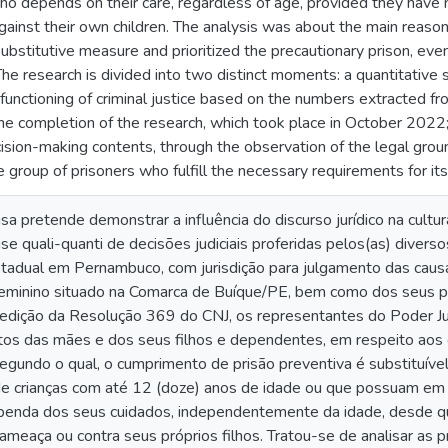
o depends on their care, regardless of age, provided they have 
against their own children. The analysis was about the main reason
ubstitutive measure and prioritized the precautionary prison, even 
he research is divided into two distinct moments: a quantitative
 functioning of criminal justice based on the numbers extracted
 completion of the research, which took place in October 2022; 
cision-making contents, through the observation of the legal groun
e group of prisoners who fulfill the necessary requirements for it
a pretende demonstrar a influência do discurso jurídico na cultura
ise quali-quanti de decisões judiciais proferidas pelos(as) divers
stadual em Pernambuco, com jurisdição para julgamento das causas
 feminino situado na Comarca de Buíque/PE, bem como dos seus 
 à edição da Resolução 369 do CNJ, os representantes do Poder J
itos das mães e dos seus filhos e dependentes, em respeito aos
 segundo o qual, o cumprimento de prisão preventiva é substituível
e crianças com até 12 (doze) anos de idade ou que possuam em 
ependa dos seus cuidados, independentemente da idade, desde q
 ameaça ou contra seus próprios filhos. Tratou-se de analisar as p