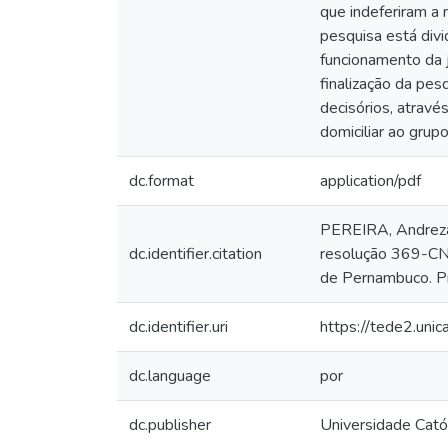
que indeferiram a 
pesquisa está divi
funcionamento da j
finalização da pes
decisórios, atravé
domiciliar ao gru
dc.format
application/pdf
PEREIRA, Andreza 
dc.identifier.citation
resolução 369-CNJ
de Pernambuco. Pr
dc.identifier.uri
https://tede2.uni
dc.language
por
dc.publisher
Universidade Cató