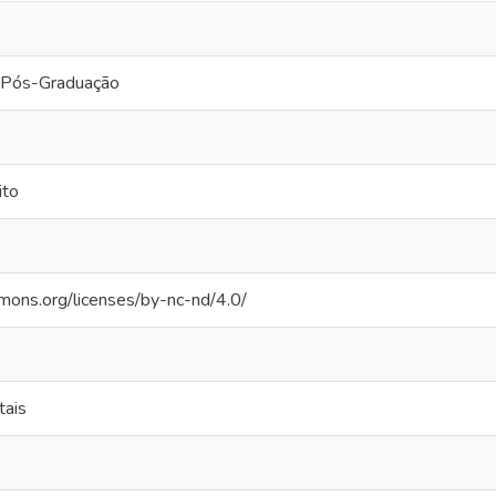
 Pós-Graduação
ito
mmons.org/licenses/by-nc-nd/4.0/
tais