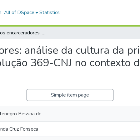
s
All of DSpace
Statistics
Discursos encarceradores: análise da cultura da prisão em descompasso com as regras da resolução 369-CNJ no contexto das reclusas de Buíque-PE.
ores: análise da cultura da 
olução 369-CNJ no contexto d
Simple item page
ntenegro Pessoa de
anda Cruz Fonseca