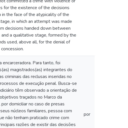
not committed a crime with violence or
s for the existence of the decisions
in the face of the atypicality of the
 stage, in which an attempt was made
 from decisions handed down between
and a qualitative stage, formed by the
ds used, above all, for the denial of
s concession.
 encarceradora. Para tanto, foi
os(as) magistrados(as) integrantes do
 criminais das reclusas inseridas no
processos de execução penal. Busca-se
udiciário têm observado a orientação de
 objetivos traçados no Marco da
 por domiciliar no caso de presas
seus núcleos familiares, pessoa com
por
ue não tenham praticado crime com
rincipais razões de existir das decisões