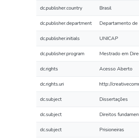
dc.publisher.country
Brasil
dc.publisher.department
Departamento de
dc.publisher.initials
UNICAP
dc.publisher.program
Mestrado em Dire
dc.rights
Acesso Aberto
dc.rights.uri
http://creativeco
dc.subject
Dissertações
dc.subject
Direitos fundamen
dc.subject
Prisioneiras