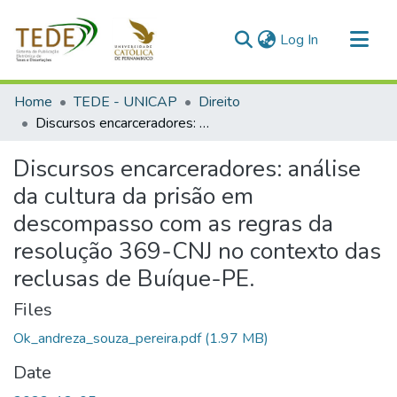
(current)
Log In
Communities & Collections
Home
TEDE - UNICAP
Direito
All of DSpace
Discursos encarceradores: análise da cultura da prisão em descompasso com as regras da resolução 369-CNJ no contexto das reclusas de Buíque-PE.
Statistics
Discursos encarceradores: análise
da cultura da prisão em
descompasso com as regras da
resolução 369-CNJ no contexto das
reclusas de Buíque-PE.
Files
Ok_andreza_souza_pereira.pdf
(1.97 MB)
Date