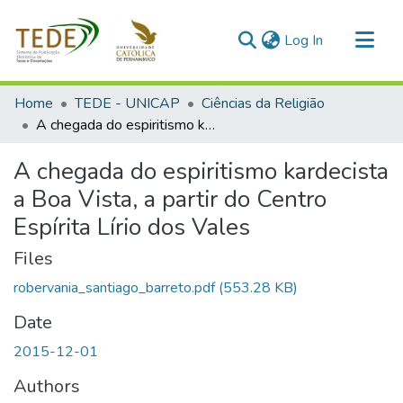
(current)
Log In
Communities & Collections
Home
TEDE - UNICAP
Ciências da Religião
All of DSpace
A chegada do espiritismo kardecista a Boa Vista, a partir do Centro Espírita Lírio dos Vales
Statistics
A chegada do espiritismo kardecista
a Boa Vista, a partir do Centro
Espírita Lírio dos Vales
Files
robervania_santiago_barreto.pdf
(553.28 KB)
Date
2015-12-01
Authors