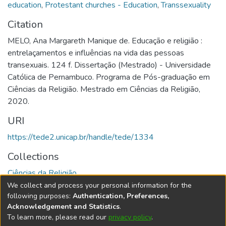
education
,
Protestant churches - Education
,
Transsexuality
Citation
MELO, Ana Margareth Manique de. Educação e religião :
entrelaçamentos e influências na vida das pessoas
transexuais. 124 f. Dissertação (Mestrado) - Universidade
Católica de Pernambuco. Programa de Pós-graduação em
Ciências da Religião. Mestrado em Ciências da Religião,
2020.
URI
https://tede2.unicap.br/handle/tede/1334
Collections
Ciências da Religião
We collect and process your personal information for the
Full item page
following purposes:
Authentication, Preferences,
Acknowledgement and Statistics
.
To learn more, please read our
privacy policy
.
DSpace software
copyright © 2002-2026
LYRASIS