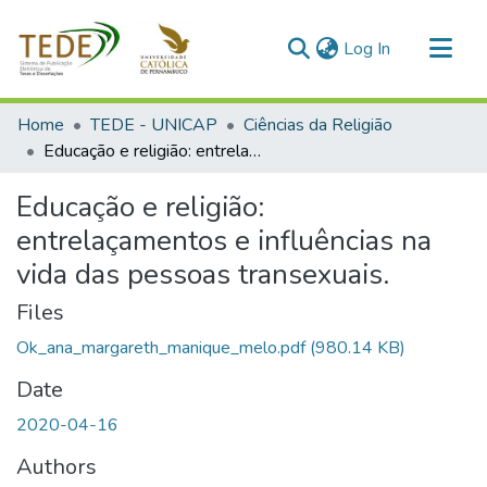
(current)
Log In
Communities & Collections
Home
TEDE - UNICAP
Ciências da Religião
All of DSpace
Educação e religião: entrelaçamentos e influências na vida das pessoas transexuais.
Statistics
Educação e religião:
entrelaçamentos e influências na
vida das pessoas transexuais.
Files
Ok_ana_margareth_manique_melo.pdf
(980.14 KB)
Date
2020-04-16
Authors