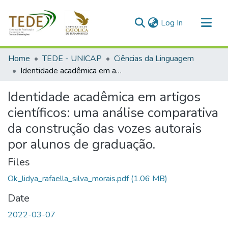
(current)
Log In
Communities & Collections
Home
TEDE - UNICAP
Ciências da Linguagem
All of DSpace
Identidade acadêmica em artigos científicos: uma análise comparativa da construção das vozes autorais por alunos de graduação.
Statistics
Identidade acadêmica em artigos
científicos: uma análise comparativa
da construção das vozes autorais
por alunos de graduação.
Files
Ok_lidya_rafaella_silva_morais.pdf
(1.06 MB)
Date
2022-03-07