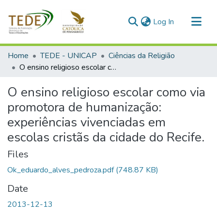
(current)
Log In
Communities & Collections
Home
TEDE - UNICAP
Ciências da Religião
All of DSpace
O ensino religioso escolar como via promotora de humanização: experiências vivenciadas em escolas cristãs da cidade do Recife.
Statistics
O ensino religioso escolar como via
promotora de humanização:
experiências vivenciadas em
escolas cristãs da cidade do Recife.
Files
Ok_eduardo_alves_pedroza.pdf
(748.87 KB)
Date
2013-12-13