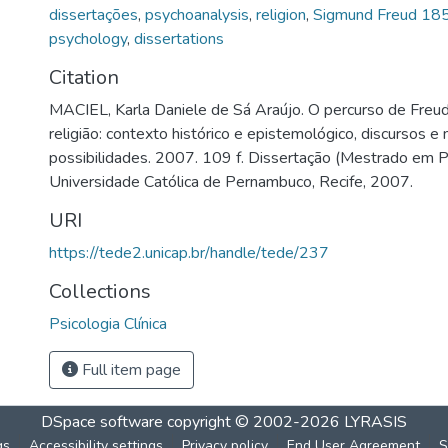
dissertações
,
psychoanalysis
,
religion
,
Sigmund Freud 1
psychology
,
dissertations
Citation
MACIEL, Karla Daniele de Sá Araújo. O percurso de Freu
religião: contexto histórico e epistemológico, discursos e
possibilidades. 2007. 109 f. Dissertação (Mestrado em Psi
Universidade Católica de Pernambuco, Recife, 2007.
URI
https://tede2.unicap.br/handle/tede/237
Collections
Psicologia Clínica
Full item page
DSpace software
copyright © 2002-2026
LYRASIS
gs
Accessibility settings
Privacy policy
End User Agreement
S