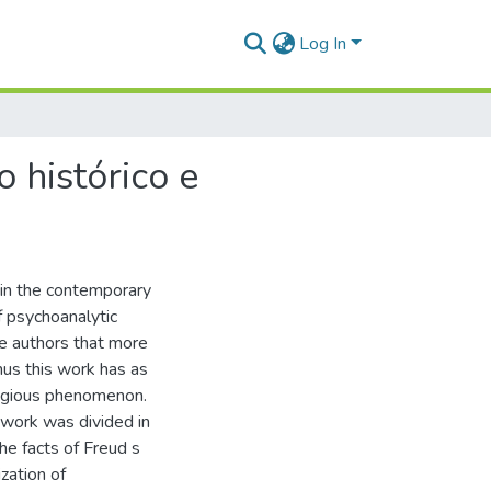
Log In
 histórico e
rt in the contemporary
of psychoanalytic
he authors that more
hus this work has as
ligious phenomenon.
 work was divided in
the facts of Freud s
ization of