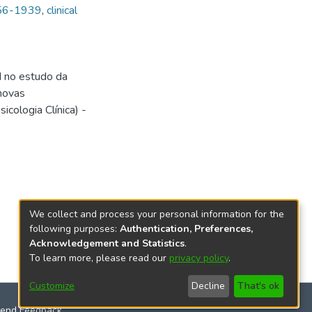
856-1939
,
clinical
d no estudo da
 novas
cologia Clínica) -
We collect and process your personal information for the
following purposes:
Authentication, Preferences,
Acknowledgement and Statistics
.
To learn more, please read our
privacy policy
.
Customize
Decline
That's ok
end Feedback