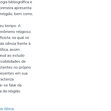
gia bibliográfica e
 primeira apresenta
religião, bem como,
seu tempo. A
fenômeno religioso.
icista, na qual se
a ciência frente à
lítica, assim
Freud ao estudo
ossibilidades de
istentes no próprio
presentes em sua
acteriza
e-se falar da
 da religião
a clínica
,