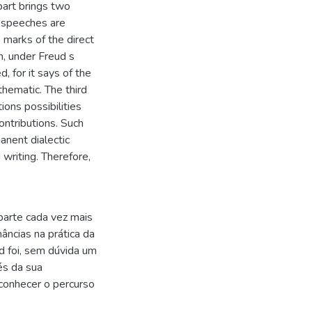
part brings two
 speeches are
e marks of the direct
on, under Freud s
d, for it says of the
thematic. The third
ions possibilities
ontributions. Such
manent dialectic
writing. Therefore,
parte cada vez mais
âncias na prática da
ud foi, sem dúvida um
és da sua
conhecer o percurso