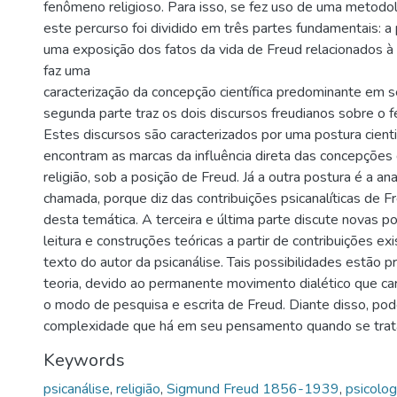
fenômeno religioso. Para isso, se fez uso de uma metodolo
este percurso foi dividido em três partes fundamentais: a
uma exposição dos fatos da vida de Freud relacionados à 
faz uma
caracterização da concepção científica predominante em 
segunda parte traz os dois discursos freudianos sobre o 
Estes discursos são caracterizados por uma postura cientif
encontram as marcas da influência direta das concepções d
religião, sob a posição de Freud. Já a outra postura é a ana
chamada, porque diz das contribuições psicanalíticas de 
desta temática. A terceira e última parte discute novas p
leitura e construções teóricas a partir de contribuições ex
texto do autor da psicanálise. Tais possibilidades estão 
teoria, devido ao permanente movimento dialético que car
o modo de pesquisa e escrita de Freud. Diante disso, pod
complexidade que há em seu pensamento quando se trata
Keywords
psicanálise
,
religião
,
Sigmund Freud 1856-1939
,
psicologi