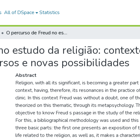
s
All of DSpace
Statistics
O percurso de Freud no estudo da religião: contexto histórico e epistemológico, discursos e novas possibilidades
o estudo da religião: contexto
rsos e novas possibilidades
Abstract
Religion, with all its significant, is becoming a greater pa
context, having, therefore, its resonances in the practice 
clinic. In this context Freud was without a doubt, one of t
theorized on this thematic, through its metapsychology. T
objective to know Freud s passage in the study of the re
For this, a bibliographical methodology was used and this
three basic parts: the first one presents an exposition of 
life related to the religion, as well as, it makes a character