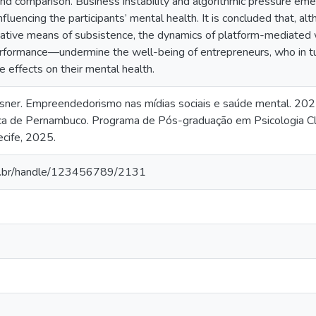
d comparison. Business instability and algorithmic pressure emer
nfluencing the participants’ mental health. It is concluded that, al
native means of subsistence, the dynamics of platform-mediate
 performance—undermine the well-being of entrepreneurs, who in t
e effects on their mental health.
er. Empreendedorismo nas mídias sociais e saúde mental. 2025
ca de Pernambuco. Programa de Pós-graduação em Psicologia Clí
ecife, 2025.
ap.br/handle/123456789/2131