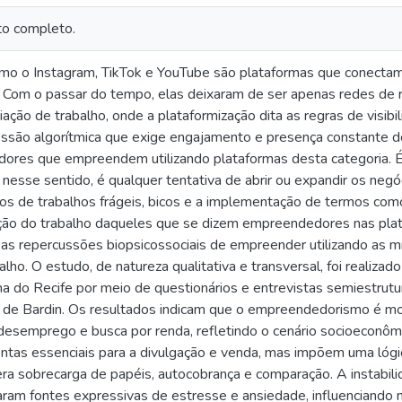
to completo.
omo o Instagram, TikTok e YouTube são plataformas que conecta
 Com o passar do tempo, elas deixaram de ser apenas redes de 
ação de trabalho, onde a plataformização dita as regras de visib
ressão algorítmica que exige engajamento e presença constante d
dores que empreendem utilizando plataformas desta categoria. 
sse sentido, é qualquer tentativa de abrir ou expandir os negóci
os de trabalhos frágeis, bicos e a implementação de termos co
ação do trabalho daqueles que se dizem empreendedores nas plata
 as repercussões biopsicossociais de empreender utilizando as mí
alho. O estudo, de natureza qualitativa e transversal, foi reali
a do Recife por meio de questionários e entrevistas semiestrut
 de Bardin. Os resultados indicam que o empreendedorismo é mo
esemprego e busca por renda, refletindo o cenário socioeconômi
ntas essenciais para a divulgação e venda, mas impõem uma lógic
a sobrecarga de papéis, autocobrança e comparação. A instabili
laram fontes expressivas de estresse e ansiedade, influenciando 