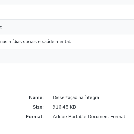
ne
as mídias sociais e saúde mental.
Name:
Dissertação na íntegra
Size:
916.45 KB
Format:
Adobe Portable Document Format