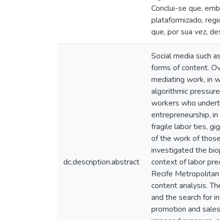
Conclui-se que, emb
plataformizado, reg
que, por sua vez, d
Social media such a
forms of content. O
mediating work, in w
algorithmic pressur
workers who undertak
entrepreneurship, in
fragile labor ties, 
of the work of those
investigated the bio
dc.description.abstract
context of labor pre
Recife Metropolitan
content analysis. Th
and the search for i
promotion and sales,