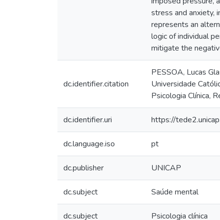
imposed pressure, an
stress and anxiety, i
represents an alter
logic of individual
mitigate the negativ
PESSOA, Lucas Glasn
dc.identifier.citation
Universidade Católi
Psicologia Clínica, R
dc.identifier.uri
https://tede2.unic
dc.language.iso
pt
dc.publisher
UNICAP
dc.subject
Saúde mental
dc.subject
Psicologia clínica