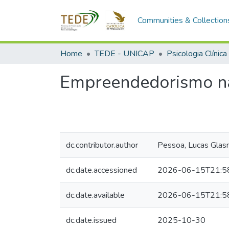
Communities & Collection
Home
TEDE - UNICAP
Psicologia Clínica
Empreendedorismo nas
dc.contributor.author
Pessoa, Lucas Glas
dc.date.accessioned
2026-06-15T21:5
dc.date.available
2026-06-15T21:5
dc.date.issued
2025-10-30