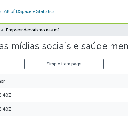
s
All of DSpace
Statistics
Empreendedorismo nas mídias sociais e saúde mental.
 mídias sociais e saúde men
Simple item page
ner
8:48Z
8:48Z