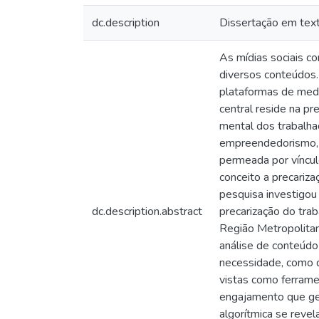
dc.description
Dissertação em tex
As mídias sociais c
diversos conteúdos.
plataformas de medi
central reside na p
mental dos trabalha
empreendedorismo, ne
permeada por víncul
conceito a precariz
pesquisa investigou
dc.description.abstract
precarização do trab
Região Metropolitan
análise de conteúdo
necessidade, como d
vistas como ferrame
engajamento que ger
algorítmica se reve