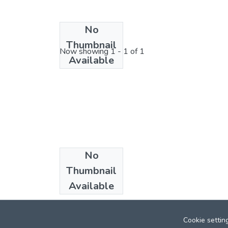
No
License bundle
Thumbnail
Now showing
1 - 1 of 1
Available
No
Collections
Thumbnail
Psicologia Clínica
Available
Cookie settin