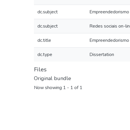
dc.subject
Empreendedorismo
dc.subject
Redes sociais on-li
dc.title
Empreendedorismo n
dc.type
Dissertation
Files
Original bundle
Now showing
1 - 1 of 1