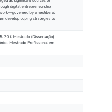
ged as significant sources of
though digital entrepreneurship
d work—governed by a neoliberal
urn develop coping strategies to
. 70 f. Mestrado (Dissertação) -
nica. Mestrado Profissional em