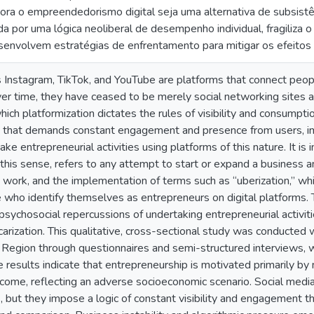
ora o empreendedorismo digital seja uma alternativa de subsistên
ida por uma lógica neoliberal de desempenho individual, fragili
esenvolvem estratégias de enfrentamento para mitigar os efeito
s Instagram, TikTok, and YouTube are platforms that connect peop
ver time, they have ceased to be merely social networking sites
hich platformization dictates the rules of visibility and consumptio
e that demands constant engagement and presence from users, im
e entrepreneurial activities using platforms of this nature. It is
 this sense, refers to any attempt to start or expand a business an
gig work, and the implementation of terms such as “uberization,” 
 who identify themselves as entrepreneurs on digital platforms. T
psychosocial repercussions of undertaking entrepreneurial activiti
carization. This qualitative, cross-sectional study was conducted 
 Region through questionnaires and semi-structured interviews, w
e results indicate that entrepreneurship is motivated primarily b
ncome, reflecting an adverse socioeconomic scenario. Social media
 but they impose a logic of constant visibility and engagement th