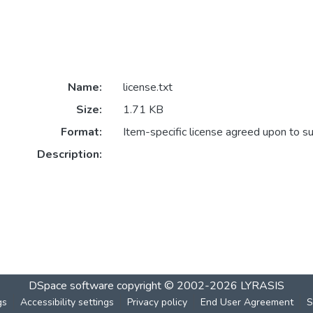
Name:
license.txt
Size:
1.71 KB
Format:
Item-specific license agreed upon to s
Description:
DSpace software
copyright © 2002-2026
LYRASIS
gs
Accessibility settings
Privacy policy
End User Agreement
S