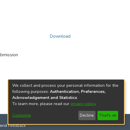
Download
ubmission
We collect and process your personal information for the
following purposes:
Authentication, Preferences,
Acknowledgement and Statistics
.
To learn more, please read our
privacy policy
.
Customize
Decline
That's ok
end Feedback