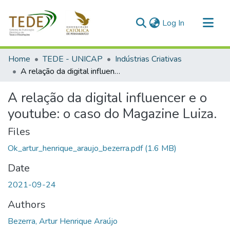
(current)
Log In
Communities & Collections
Home
TEDE - UNICAP
Indústrias Criativas
All of DSpace
A relação da digital influencer e o youtube: o caso do Magazine Luiza.
Statistics
A relação da digital influencer e o
youtube: o caso do Magazine Luiza.
Files
Ok_artur_henrique_araujo_bezerra.pdf
(1.6 MB)
Date
2021-09-24
Authors
Bezerra, Artur Henrique Araújo