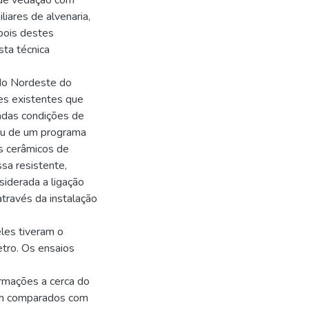
 de vedação com
liares de alvenaria,
pois destes
sta técnica
 do Nordeste do
es existentes que
adas condições de
tou de um programa
s cerâmicos de
sa resistente,
siderada a ligação
través da instalação
les tiveram o
tro. Os ensaios
rmações a cerca do
am comparados com