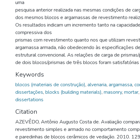
uma
pesquisa anterior realizada nas mesmas condições de carg
dos mesmos blocos e argamassas de revestimento realiz
Os resultados indicam um incremento tanto na capacidade
compressiva dos
prismas com revestimento quanto nos que utilizam reves
argamassa armada, não obedecendo às especificações d
estrutural convencional. As relações de carga de prismas
de dois blocos/prismas de três blocos foram satisfatórias
Keywords
blocos (materiais de construção)
,
alvenaria
,
argamassa
,
co
dissertações
,
blocks (building materials)
,
masonry
,
mortar
dissertations
Citation
AZEVÊDO, Antônio Augusto Costa de. Avaliação comparat
revestimento simples e armado no comportamento compr
e paredinhas de blocos cerâmicos de vedação. 2010. 129 