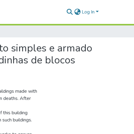
Log In
nto simples e armado
dinhas de blocos
buildings made with
n deaths. After
 this building
 such buildings.