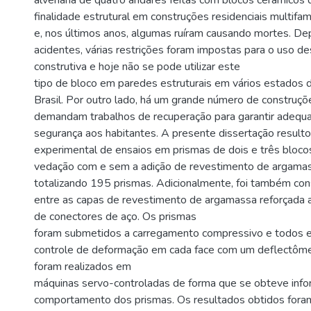
alvenaria de quatro andares feitas com blocos cerâmicos
finalidade estrutural em construções residenciais multifami
e, nos últimos anos, algumas ruíram causando mortes. De
acidentes, várias restrições foram impostas para o uso de
construtiva e hoje não se pode utilizar este
tipo de bloco em paredes estruturais em vários estados
Brasil. Por outro lado, há um grande número de construçõ
demandam trabalhos de recuperação para garantir adequ
segurança aos habitantes. A presente dissertação resul
experimental de ensaios em prismas de dois e três bloco
vedação com e sem a adição de revestimento de argamas
totalizando 195 prismas. Adicionalmente, foi também con
entre as capas de revestimento de argamassa reforçada a
de conectores de aço. Os prismas
foram submetidos a carregamento compressivo e todos e
controle de deformação em cada face com um deflectôme
foram realizados em
máquinas servo-controladas de forma que se obteve info
comportamento dos prismas. Os resultados obtidos for