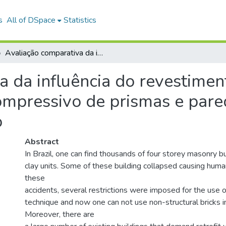
s
All of DSpace
Statistics
Avaliação comparativa da influência do revestimento simples e armado no comportamento compressivo de prismas e paredinhas de blocos cerâmicos de vedação
a da influência do revestime
mpressivo de prismas e pare
o
Abstract
In Brazil, one can find thousands of four storey masonry 
clay units. Some of these building collapsed causing huma
these
accidents, several restrictions were imposed for the use of
technique and now one can not use non-structural bricks in
Moreover, there are