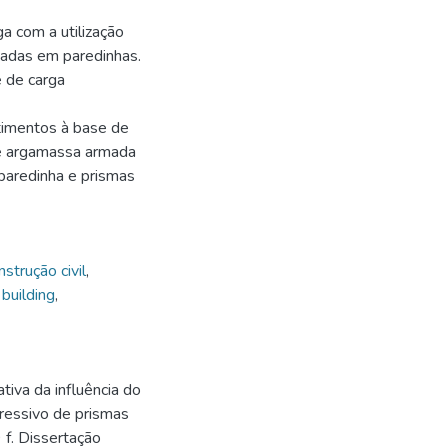
a com a utilização
adas em paredinhas.
 de carga
timentos à base de
e argamassa armada
/paredinha e prismas
nstrução civil
,
,
building
,
iva da influência do
essivo de prismas
f. Dissertação