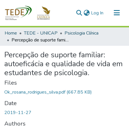
(current)
Log In
Communities & Collections
Home
TEDE - UNICAP
Psicologia Clínica
All of DSpace
Percepção de suporte familiar: autoeficácia e qualidade de vida em estudantes de psicologia.
Statistics
Percepção de suporte familiar:
autoeficácia e qualidade de vida em
estudantes de psicologia.
Files
Ok_rosana_rodrigues_silva.pdf
(667.85 KB)
Date
2019-11-27
Authors