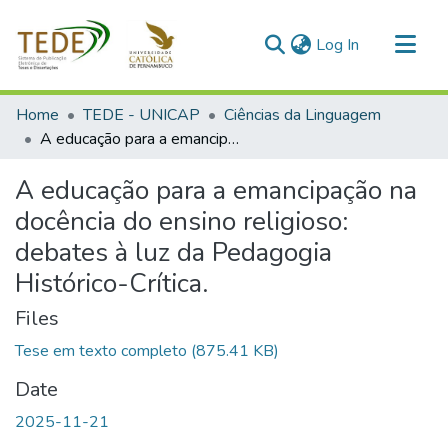
(current)
Log In
Communities & Collections
Home
TEDE - UNICAP
Ciências da Linguagem
All of DSpace
A educação para a emancipação na docência do ensino religioso: debates à luz da Pedagogia Histórico-Crítica.
Statistics
A educação para a emancipação na
docência do ensino religioso:
debates à luz da Pedagogia
Histórico-Crítica.
Files
Tese em texto completo
(875.41 KB)
Date
2025-11-21