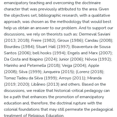
emancipatory teaching and overcoming the doctrinaire
character that was previously attributed to the area. Given
the objectives set, bibliographic research, with a qualitative
approach, was chosen as the methodology that would best
help us obtain an answer to our problem. And to support our
discussions, we rely on theorists such as: Dermeval Saviani
(2013; 2018); Freire (1982), Giroux (1986); Candau (2008);
Bourdieu (1984); Stuart Hall (1997); Boaventura de Sousa
Santos (2006); bell hooks (1994); Engels and Marx (2007);
Da Costa and Ibiapino (2024); Junior (2006); Nóvoa (1992);
Marinho and Peternella (2018); Veiga (2004); Apple
(2008); Silva (1999); Junqueira (2015); (Lorenz (2018);
Tomaz Tadeu da Silva (1999); Arroyo (2011); Miranda
(2019; 2020); Libâneo (2013) and others. Based on the
discussions, we realize that historical-critical pedagogy can
be a path that enhances the promotion of emancipatory
education and, therefore, the doctrinal rupture with the
colonial foundations that may still permeate the pedagogical
treatment of Religious Education.