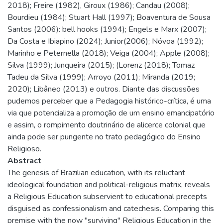
2018); Freire (1982), Giroux (1986); Candau (2008);
Bourdieu (1984); Stuart Hall (1997); Boaventura de Sousa
Santos (2006): bell hooks (1994); Engels e Marx (2007);
Da Costa e Ibiapino (2024); Junior(2006); Nóvoa (1992);
Marinho e Peternella (2018); Veiga (2004); Apple (2008);
Silva (1999); Junqueira (2015); (Lorenz (2018); Tomaz
Tadeu da Silva (1999); Arroyo (2011); Miranda (2019;
2020); Libâneo (2013) e outros. Diante das discussões
pudemos perceber que a Pedagogia histórico-crítica, é uma
via que potencializa a promoção de um ensino emancipatório
e assim, o rompimento doutrinário de alicerce colonial que
ainda pode ser pungente no trato pedagógico do Ensino
Religioso.
Abstract
The genesis of Brazilian education, with its reluctant
ideological foundation and political-religious matrix, reveals
a Religious Education subservient to educational precepts
disguised as confessionalism and catechesis. Comparing this
premise with the now "surviving" Religious Education in the