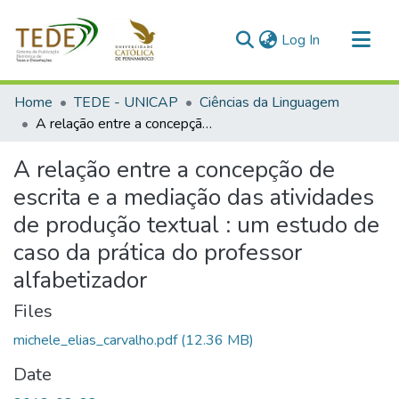
(current)
Log In
Communities & Collections
Home
TEDE - UNICAP
Ciências da Linguagem
All of DSpace
A relação entre a concepção de escrita e a mediação das atividades de produção textual : um estudo de caso da prática do professor alfabetizador
Statistics
A relação entre a concepção de
escrita e a mediação das atividades
de produção textual : um estudo de
caso da prática do professor
alfabetizador
Files
michele_elias_carvalho.pdf
(12.36 MB)
Date