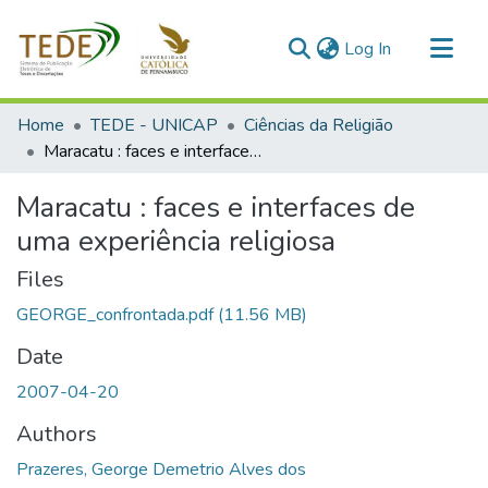
(current)
Log In
Communities & Collections
Home
TEDE - UNICAP
Ciências da Religião
All of DSpace
Maracatu : faces e interfaces de uma experiência religiosa
Statistics
Maracatu : faces e interfaces de
uma experiência religiosa
Files
GEORGE_confrontada.pdf
(11.56 MB)
Date
2007-04-20
Authors
Prazeres, George Demetrio Alves dos