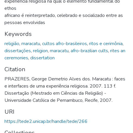
experiência religiosa na qual o elemento fundamental do
ethos
africano é reinterpretado, celebrado e socializado entre as
pessoas envolvidas
Keywords
religião
,
maracatu
,
cultos afro-brasileiros
,
ritos e cerimônia
,
dissertações
,
religion
,
maracatu
,
afro-brazilian cults
,
rites an
ceremonies
,
dissertation
Citation
PRAZERES, George Demetrio Alves dos. Maracatu : faces
e interfaces de uma experiência religiosa. 2007. 113 f.
Dissertação (Mestrado em Ciências da Religião) -
Universidade Católica de Pernambuco, Recife, 2007.
URI
https://tede2.unicap.br/handle/tede/266
Collections