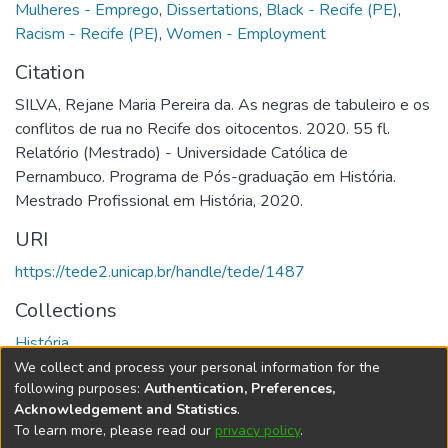
Mulheres - Emprego
,
Dissertations
,
Black - Recife (PE)
,
Racism - Recife (PE)
,
Women - Employment
Citation
SILVA, Rejane Maria Pereira da. As negras de tabuleiro e os
conflitos de rua no Recife dos oitocentos. 2020. 55 fl.
Relatório (Mestrado) - Universidade Católica de
Pernambuco. Programa de Pós-graduação em História.
Mestrado Profissional em História, 2020.
URI
https://tede2.unicap.br/handle/tede/1487
Collections
História
We collect and process your personal information for the
Full item page
following purposes:
Authentication, Preferences,
Acknowledgement and Statistics
.
To learn more, please read our
privacy policy
.
DSpace software
copyright © 2002-2026
LYRASIS