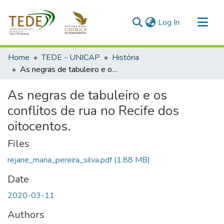
(current)
Log In
Communities & Collections
Home
TEDE - UNICAP
História
All of DSpace
As negras de tabuleiro e os conflitos de rua no Recife dos oitocentos.
Statistics
As negras de tabuleiro e os
conflitos de rua no Recife dos
oitocentos.
Files
rejane_maria_pereira_silva.pdf
(1.88 MB)
Date
2020-03-11
Authors