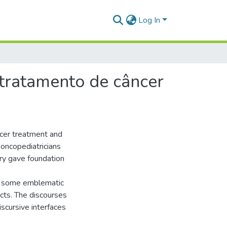
Log In
m tratamento de câncer
ancer treatment and
r oncopediatricians
ory gave foundation
 of some emblematic
cts. The discourses
iscursive interfaces