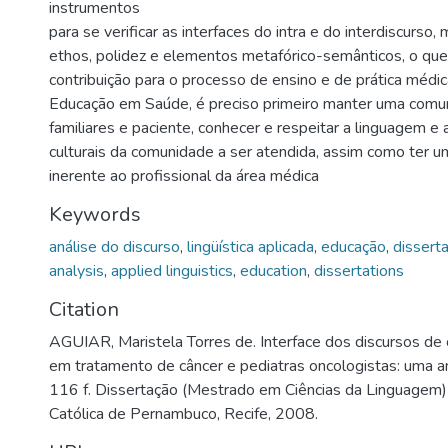
instrumentos
para se verificar as interfaces do intra e do interdiscurso,
ethos, polidez e elementos metafórico-semânticos, o qu
contribuição para o processo de ensino e de prática médic
Educação em Saúde, é preciso primeiro manter uma comu
familiares e paciente, conhecer e respeitar a linguagem e 
culturais da comunidade a ser atendida, assim como ter u
inerente ao profissional da área médica
Keywords
análise do discurso
,
lingüística aplicada
,
educação
,
dissert
analysis
,
applied linguistics
,
education
,
dissertations
Citation
AGUIAR, Maristela Torres de. Interface dos discursos de c
em tratamento de câncer e pediatras oncologistas: uma aná
116 f. Dissertação (Mestrado em Ciências da Linguagem)
Católica de Pernambuco, Recife, 2008.