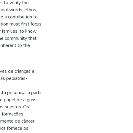
s to verify the
modal words, ethos,
 a contribution to
tion must first focus
 families, to know
the community that
 inherent to the
vas de crianças e
as pediatras-
sta pesquisa, a partir
 do papel de alguns
s sujeitos. Os
s formações
tamento de câncer,
tica fornece os