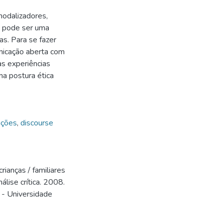
 modalizadores,
e pode ser uma
as. Para se fazer
nicação aberta com
as experiências
ma postura ética
ações
,
discourse
rianças / familiares
lise crítica. 2008.
 - Universidade