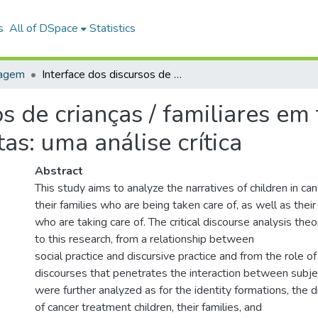
s
All of DSpace
Statistics
uagem
Interface dos discursos de crianças / familiares em tratamento de câncer e pediatras oncologistas: uma análise crítica
os de crianças / familiares e
as: uma análise crítica
Abstract
This study aims to analyze the narratives of children in c
their families who are being taken care of, as well as thei
who are taking care of. The critical discourse analysis the
to this research, from a relationship between
social practice and discursive practice and from the role
discourses that penetrates the interaction between subje
were further analyzed as for the identity formations, the d
of cancer treatment children, their families, and