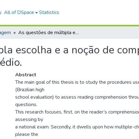
s
All of DSpace
Statistics
uagem
As questões de múltipla escolha e a noção de compreensão no Exame Nacional do Ensino Médio.
pla escolha e a noção de co
édio.
Abstract
The main goal of this thesis is to study the procedures 
(Brazilian high
school evaluation) to assess reading comprehension thro
questions.
This research focuses, first, on the reader’s comprehension
assessing by
a national exam. Secondly, it dwells upon how multiple-c
please the