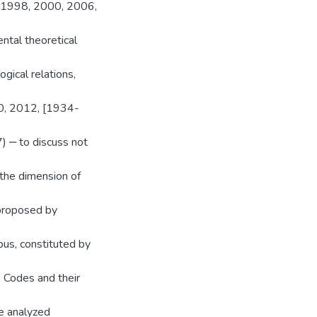
7, 1998, 2000, 2006,
ntal theoretical
ogical relations,
0, 2012, [1934-
‒ to discuss not
 the dimension of
 proposed by
pus, constituted by
 Codes and their
he analyzed