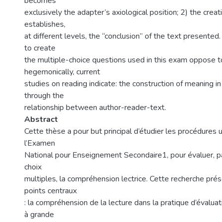
becomes
exclusively the adapter’s axiological position; 2) the crea
establishes,
at different levels, the “conclusion” of the text presented.
to create
the multiple-choice questions used in this exam oppose t
hegemonically, current
studies on reading indicate: the construction of meaning in
through the
relationship between author-reader-text.
Abstract
Cette thèse a pour but principal d’étudier les procédures ut
l’Examen
National pour Enseignement Secondaire1, pour évaluer, p
choix
multiples, la compréhension lectrice. Cette recherche pr
points centraux
: la compréhension de la lecture dans la pratique d’évalua
à grande