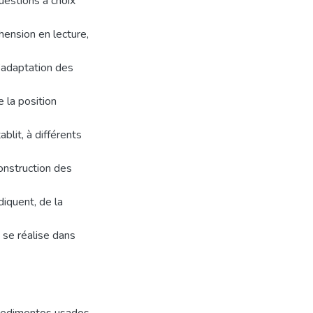
uestions à choix
hension en lecture,
d’adaptation des
e la position
blit, à différents
construction des
diquent, de la
e se réalise dans