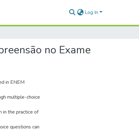
Log In
mpreensão no Exame
used in ENEM
ugh multiple-choice
 in the practice of
hoice questions can