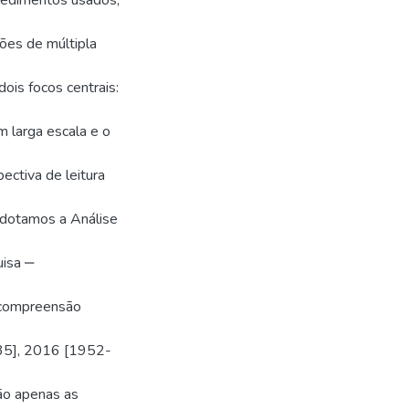
ocedimentos usados,
tões de múltipla
ois focos centrais:
 larga escala e o
ectiva de leitura
Adotamos a Análise
uisa ‒
e compreensão
5], 2016 [1952-
o apenas as