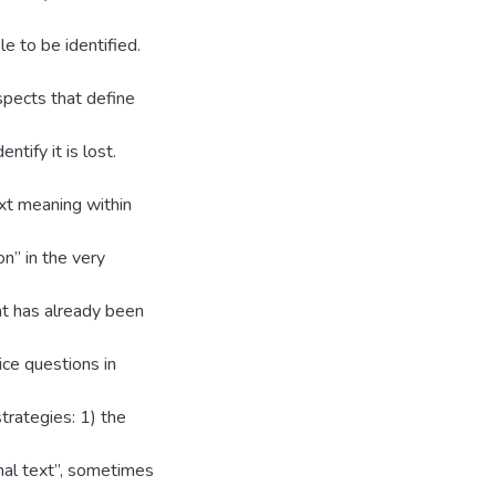
e to be identified.
spects that define
ntify it is lost.
ext meaning within
on” in the very
hat has already been
ice questions in
rategies: 1) the
inal text”, sometimes