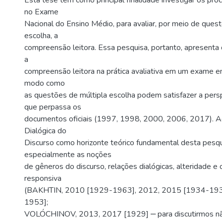
Esta tese tem como principal finalidade investigar os pr
no Exame
Nacional do Ensino Médio, para avaliar, por meio de ques
escolha, a
compreensão leitora. Essa pesquisa, portanto, apresenta d
a
compreensão leitora na prática avaliativa em um exame em
modo como
as questões de múltipla escolha podem satisfazer a persp
que perpassa os
documentos oficiais (1997, 1998, 2000, 2006, 2017). 
Dialógica do
Discurso como horizonte teórico fundamental desta pesq
especialmente as noções
de gêneros do discurso, relações dialógicas, alteridade 
responsiva
(BAKHTIN, 2010 [1929-1963], 2012, 2015 [1934-193
1953];
VOLÓCHINOV, 2013, 2017 [1929] ‒ para discutirmos nã