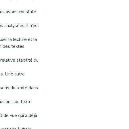
ous avons constaté
s analysées, il n’est
uer la lecture et la
n des textes
elative stabilité du
es. Une autre
 sens du texte dans
lusion » du texte
nt de vue qui a déjà