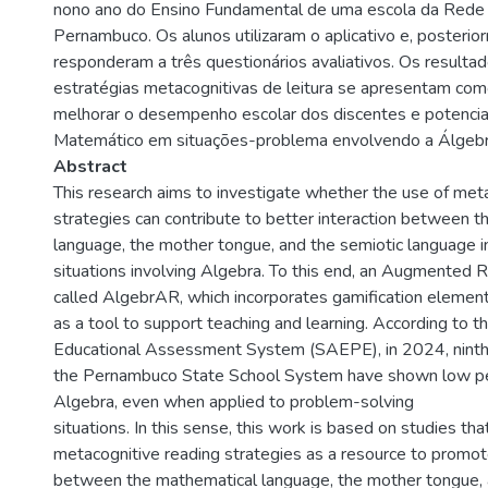
nono ano do Ensino Fundamental de uma escola da Rede
Pernambuco. Os alunos utilizaram o aplicativo e, posterio
responderam a três questionários avaliativos. Os result
estratégias metacognitivas de leitura se apresentam co
melhorar o desempenho escolar dos discentes e potencia
Matemático em situações-problema envolvendo a Álgebr
Abstract
This research aims to investigate whether the use of met
strategies can contribute to better interaction between 
language, the mother tongue, and the semiotic language 
situations involving Algebra. To this end, an Augmented Re
called AlgebrAR, which incorporates gamification eleme
as a tool to support teaching and learning. According to
Educational Assessment System (SAEPE), in 2024, ninth
the Pernambuco State School System have shown low pe
Algebra, even when applied to problem-solving
situations. In this sense, this work is based on studies th
metacognitive reading strategies as a resource to promote
between the mathematical language, the mother tongue, 