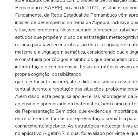
aprendizado. De acordo com o Sistema de Avaliação Educ
Pernambuco (SAEPE), no ano de 2024, os alunos do non
Fundamental da Rede Estadual de Pernambuco vêm apre
índices de desempenho no tema da Álgebra, inclusive qua
situações-problema. Nesse sentido, o presente trabalh
estudos que propõem o uso de estratégias metacognitiva
recurso para favorecer a interação entre a linguagem mate
materna e a linguagem semiótica, considerando que a li
é constituída por códigos e símbolos que demandam pro
interpretação e compreensão. Essas estratégias visam a
própria cognição, possibilitando
que o estudante autorregule e direcione seu processo d
textual durante a resolução das situações-problema prese
Além disso, esta pesquisa apoia-se nas abordagens da S
ao ensino e aprendizado da matemática, bem como na Teo
de Representação Semiótica, que evidencia a importânci
entre diferentes formas de representação semiótica para
conhecimento algébrico. As estratégias metacognitivas 
no aplicativo AlgebrAR, o qual foi avaliado por vinte e qu