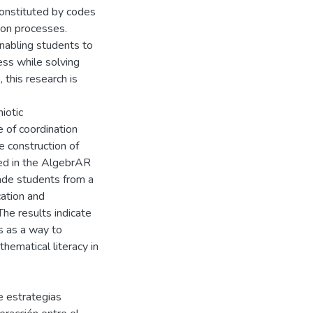
constituted by codes
on processes.
nabling students to
ess while solving
 this research is
iotic
 of coordination
e construction of
ded in the AlgebrAR
ade students from a
ation and
he results indicate
s as a way to
ematical literacy in
e estrategias