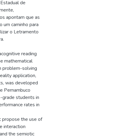
 Estadual de
rmente,
ados apontam que as
mo um caminho para
lizar o Letramento
a.
acognitive reading
the mathematical
in problem-solving
ality application,
nts, was developed
 the Pernambuco
-grade students in
rformance rates in
at propose the use of
 interaction
and the semiotic