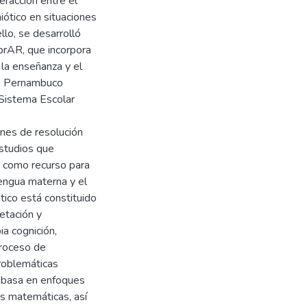
eracción entre el
iótico en situaciones
llo, se desarrolló
rAR, que incorpora
la enseñanza y el
de Pernambuco
Sistema Escolar
ones de resolución
estudios que
a como recurso para
lengua materna y el
ico está constituido
etación y
a cognición,
proceso de
roblemáticas
e basa en enfoques
as matemáticas, así