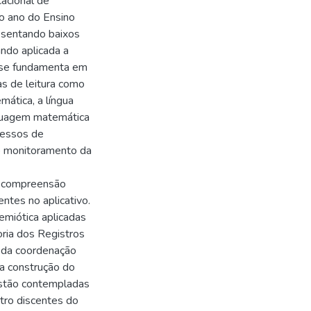
acional de
o ano do Ensino
sentando baixos
ndo aplicada a
o se fundamenta em
s de leitura como
mática, a língua
nguagem matemática
cessos de
o monitoramento da
e compreensão
ntes no aplicativo.
emiótica aplicadas
ria dos Registros
a da coordenação
 a construção do
estão contempladas
atro discentes do