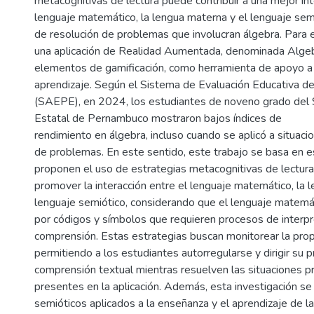
metacognitivas de lectura puede contribuir a una mejor int
lenguaje matemático, la lengua materna y el lenguaje sem
de resolución de problemas que involucran álgebra. Para e
una aplicación de Realidad Aumentada, denominada Algeb
elementos de gamificación, como herramienta de apoyo a 
aprendizaje. Según el Sistema de Evaluación Educativa 
(SAEPE), en 2024, los estudiantes de noveno grado del 
Estatal de Pernambuco mostraron bajos índices de
rendimiento en álgebra, incluso cuando se aplicó a situaci
de problemas. En este sentido, este trabajo se basa en 
proponen el uso de estrategias metacognitivas de lectur
promover la interacción entre el lenguaje matemático, la 
lenguaje semiótico, considerando que el lenguaje matemát
por códigos y símbolos que requieren procesos de interpr
comprensión. Estas estrategias buscan monitorear la propi
permitiendo a los estudiantes autorregularse y dirigir su 
comprensión textual mientras resuelven las situaciones p
presentes en la aplicación. Además, esta investigación s
semióticos aplicados a la enseñanza y el aprendizaje de l