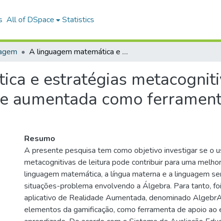
s
All of DSpace
Statistics
uagem
A linguagem matemática e estratégias metacognitivas de leitura em um aplicativo de realidade aumentada como ferramenta de apoio ao ensino da Álgebra.
ca e estratégias metacogniti
ade aumentada como ferrament
Resumo
A presente pesquisa tem como objetivo investigar se o u
metacognitivas de leitura pode contribuir para uma melhor
linguagem matemática, a língua materna e a linguagem s
situações-problema envolvendo a Álgebra. Para tanto, fo
aplicativo de Realidade Aumentada, denominado Algebr
elementos da gamificação, como ferramenta de apoio ao 