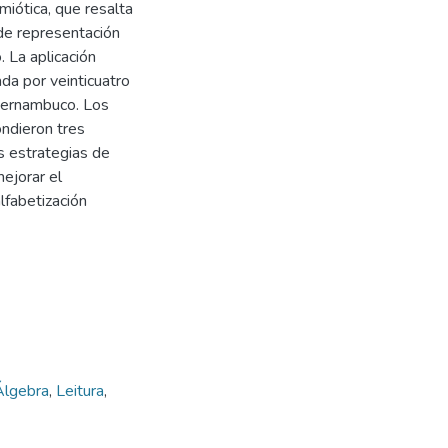
iótica, que resalta
 de representación
. La aplicación
da por veinticuatro
Pernambuco. Los
ondieron tres
s estrategias de
ejorar el
lfabetización
Álgebra
,
Leitura
,