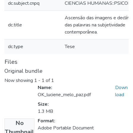
dc.subject.cnpq
CIENCIAS HUMANAS::PSICOL
Ascensão das imagens e declínio
dc.title
das palavras na subjetividade
contemporânea.
dc.type
Tese
Files
Original bundle
Now showing
1 - 1 of 1
Name:
Down
OK_luciene_melo_paz.pdf
load
Size:
1.3 MB
Format:
No
Adobe Portable Document
Thumbnail