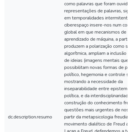
como palavras que foram ouvidas
representações de palavras, signi
em temporalidades intermitentes
ciberespaço insere-nos num con
global em que mecanismos de bu
aprendizado de máquina, a partir 
produzem a polarização como su
algorítmica, ampliam a inclusão e
de ideias (imagens mentais que
possibilitam novas formas de po
político, hegemonia e controle soc
mostrando a necessidade da
inseparabilidade entre episteme, c
política, e da interdisciplinaridade
construção do conhecimento fren
questões mais urgentes de noss
dc.description.resumo
partir da metapsicologia freudia
movimento dialético de Freud a 
Lacan a Freud, defendemos a te