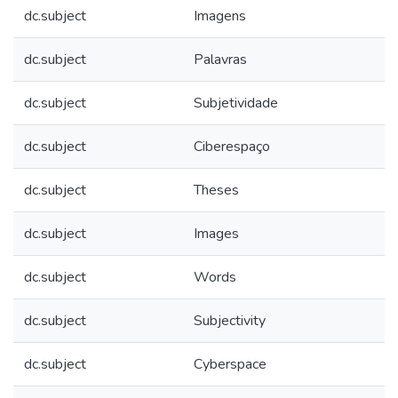
dc.subject
Imagens
dc.subject
Palavras
dc.subject
Subjetividade
dc.subject
Ciberespaço
dc.subject
Theses
dc.subject
Images
dc.subject
Words
dc.subject
Subjectivity
dc.subject
Cyberspace