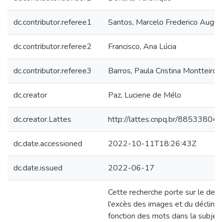
dc.contributor.referee1
Santos, Marcelo Frederico Augu
dc.contributor.referee2
Francisco, Ana Lúcia
dc.contributor.referee3
Barros, Paula Cristina Montteiro
dc.creator
Paz, Luciene de Mélo
dc.creator.Lattes
http://lattes.cnpq.br/8853380
dc.date.accessioned
2022-10-11T18:26:43Z
dc.date.issued
2022-06-17
Cette recherche porte sur le deve
l'excès des images et du déclin d
fonction des mots dans la subject