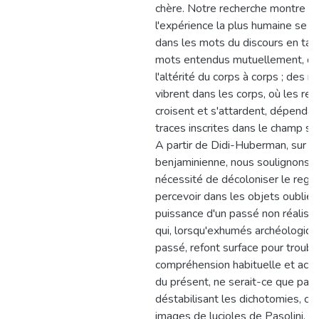
chère. Notre recherche montre q
l'expérience la plus humaine se co
dans les mots du discours en tan
mots entendus mutuellement, d
l'altérité du corps à corps ; des m
vibrent dans les corps, où les re
croisent et s'attardent, dépenda
traces inscrites dans le champ s
A partir de Didi-Huberman, sur la
benjaminienne, nous soulignons l
nécessité de décoloniser le regar
percevoir dans les objets oubliés
puissance d'un passé non réalisé,
qui, lorsqu'exhumés archéologiq
passé, refont surface pour trouble
compréhension habituelle et a
du présent, ne serait-ce que par u
déstabilisant les dichotomies, c
images de lucioles de Pasolini. 