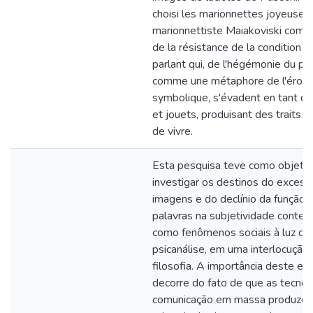
choisi les marionnettes joyeuses
marionnettiste Maiakoviski comm
de la résistance de la condition de
parlant qui, de l'hégémonie du pla
comme une métaphore de l'érosi
symbolique, s'évadent en tant qu
et jouets, produisant des traits et
de vivre.
Esta pesquisa teve como objetiv
investigar os destinos do excess
imagens e do declínio da função 
palavras na subjetividade conte
como fenômenos sociais à luz da
psicanálise, em uma interlocução
filosofia. A importância deste es
decorre do fato de que as tecnol
comunicação em massa produze