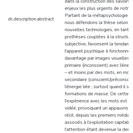
dans la construction des savoirs 
enjeux les plus urgents de notre
Partant de la métapsychologie fr
dc.description.abstract
nous défendons la thèse selon la
nouvelles technologies, en tant 
prothèses couplées à la structur
subjective, favorisent la tendanc
l'appareil psychique à fonctionner
davantage par images visuelles 
primaire (inconscient) avec l’énerg
– et moins par des mots, en mod
secondaire (conscient/préconscie
l’énergie liée ; surtout quand il s'a
formations de masse. De cette f
l'expérience avec les mots est 
vidée, provoquant un appauvriss
récit, depuis les premiers média
associés à l'exploitation capitalist
l'attention étant devenue la denr