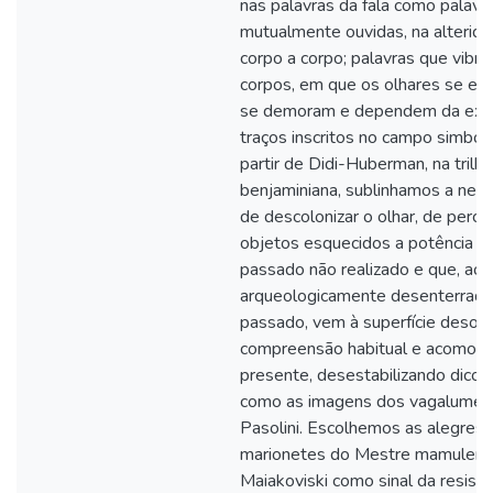
nas palavras da fala como palavr
mutualmente ouvidas, na alterid
corpo a corpo; palavras que vibr
corpos, em que os olhares se en
se demoram e dependem da exis
traços inscritos no campo simbóli
partir de Didi-Huberman, na trilha
benjaminiana, sublinhamos a nec
de descolonizar o olhar, de perc
objetos esquecidos a potência d
passado não realizado e que, ao 
arqueologicamente desenterrado
passado, vem à superfície desord
compreensão habitual e acomod
presente, desestabilizando dicot
como as imagens dos vagalumes
Pasolini. Escolhemos as alegres
marionetes do Mestre mamuleng
Maiakoviski como sinal da resistê