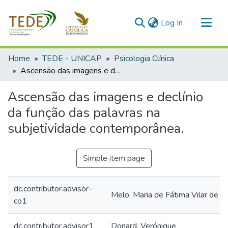
(current)
Log In
Communities & Collections
Home
TEDE - UNICAP
Psicologia Clínica
All of DSpace
Ascensão das imagens e declínio da função das palavras na subjetividade contemporânea.
Statistics
Ascensão das imagens e declínio
da função das palavras na
subjetividade contemporânea.
Simple item page
dc.contributor.advisor-
Melo, Maria de Fátima Vilar de
co1
dc.contributor.advisor1
Donard, Verónique