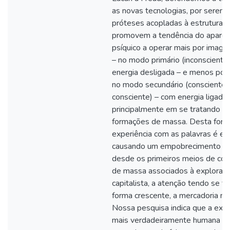
as novas tecnologias, por serem
próteses acopladas à estrutura s
promovem a tendência do aparel
psíquico a operar mais por imagen
– no modo primário (inconsciente
energia desligada – e menos por 
no modo secundário (consciente/
consciente) – com energia ligada;
principalmente em se tratando d
formações de massa. Desta form
experiência com as palavras é es
causando um empobrecimento da 
desde os primeiros meios de co
de massa associados à exploraç
capitalista, a atenção tendo se t
forma crescente, a mercadoria mai
Nossa pesquisa indica que a expe
mais verdadeiramente humana s