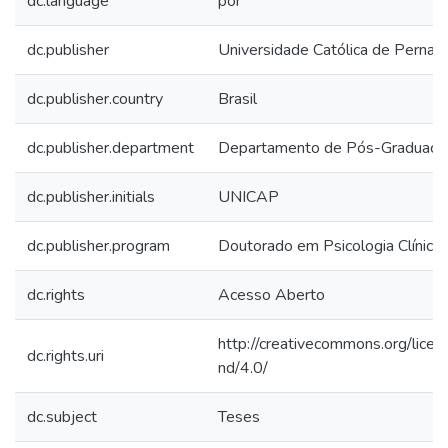
dc.language
por
dc.publisher
Universidade Católica de Perna
dc.publisher.country
Brasil
dc.publisher.department
Departamento de Pós-Graduaçã
dc.publisher.initials
UNICAP
dc.publisher.program
Doutorado em Psicologia Clínica
dc.rights
Acesso Aberto
http://creativecommons.org/licen
dc.rights.uri
nd/4.0/
dc.subject
Teses