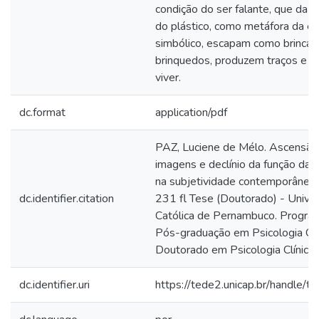
condição do ser falante, que da 
do plástico, como metáfora da e
simbólico, escapam como brincan
brinquedos, produzem traços e al
viver.
dc.format
application/pdf
PAZ, Luciene de Mélo. Ascensão
imagens e declínio da função das
na subjetividade contemporânea
dc.identifier.citation
231 fl Tese (Doutorado) - Unive
Católica de Pernambuco. Progra
Pós-graduação em Psicologia Clín
Doutorado em Psicologia Clínica,
dc.identifier.uri
https://tede2.unicap.br/handle/