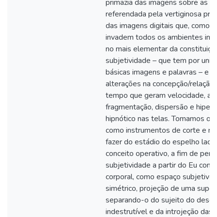
primazia das imagens sobre as pa
referendada pela vertiginosa prol
das imagens digitais que, como u
invadem todos os ambientes inte
no mais elementar da constituiçã
subjetividade – que tem por uni
básicas imagens e palavras – e 
alterações na concepção/relação
tempo que geram velocidade, ace
fragmentação, dispersão e hiper 
hipnótico nas telas. Tomamos os
como instrumentos de corte e re
fazer do estádio do espelho laca
conceito operativo, a fim de pen
subjetividade a partir do Eu co
corporal, como espaço subjetivo 
simétrico, projeção de uma superf
separando-o do sujeito do desej
indestrutível e da introjeção das 