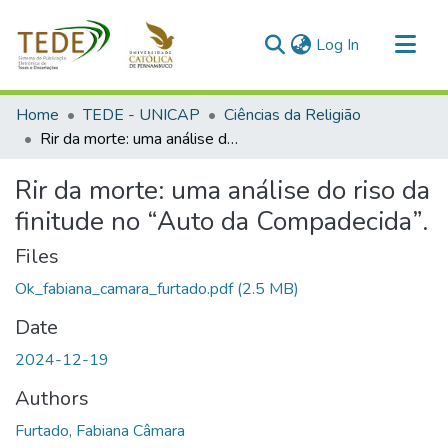
(current)
Log In
Communities & Collections
Home
TEDE - UNICAP
Ciências da Religião
All of DSpace
Rir da morte: uma análise do riso da finitude no “Auto da Compadecida”.
Statistics
Rir da morte: uma análise do riso da
finitude no “Auto da Compadecida”.
Files
Ok_fabiana_camara_furtado.pdf
(2.5 MB)
Date
2024-12-19
Authors
Furtado, Fabiana Câmara