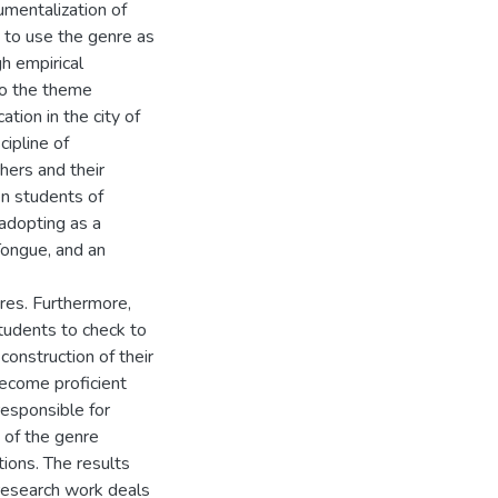
rumentalization of
s to use the genre as
h empirical
 to the theme
ation in the city of
ipline of
hers and their
en students of
, adopting as a
Tongue, and an
nres. Furthermore,
tudents to check to
construction of their
become proficient
responsible for
 of the genre
tions. The results
 research work deals