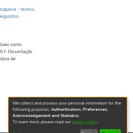
rtuguesa - textos
,
linguistics
,
tuais como
0 f. Dissertação
ólica de
We collect and process your personal information for the
following purposes:
Authentication, Preferences,
Acknowledgement and Statistics
.
To learn more, please read our
privacy policy
.