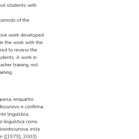
hool students with
 periods of the
ective work developed
 in the work with the
need to review the
udents. A work in
acher training, not
aining
uguesa, enquanto
discursivo e confirma
e linguística,
 linguística como
ciodiscursiva, esta
in ([1979], 2003)