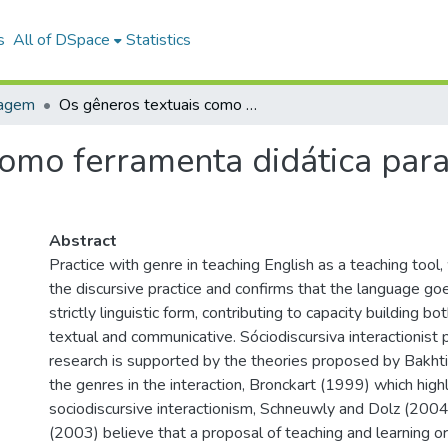
s
All of DSpace
Statistics
uagem
Os gêneros textuais como ferramenta didática para o ensino da linguagem
como ferramenta didática para
Abstract
Practice with genre in teaching English as a teaching tool,
the discursive practice and confirms that the language g
strictly linguistic form, contributing to capacity building bot
textual and communicative. Sóciodiscursiva interactionist p
research is supported by the theories proposed by Bakht
the genres in the interaction, Bronckart (1999) which high
sociodiscursive interactionism, Schneuwly and Dolz (200
(2003) believe that a proposal of teaching and learning o