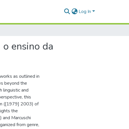
Log In
 o ensino da
 works as outlined in
oes beyond the
h linguistic and
erspective, this
in ([1979] 2003) of
lights the
4) and Marcuschi
rganized from genre,