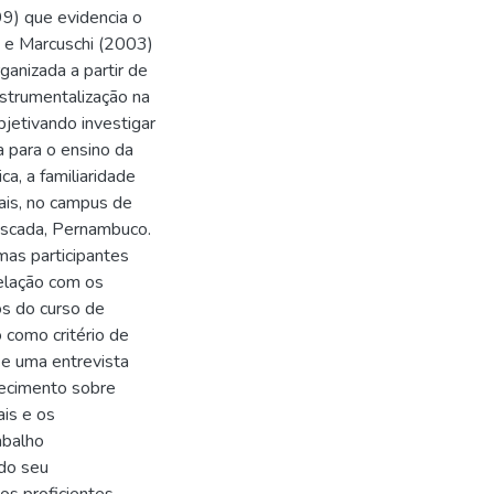
99) que evidencia o
) e Marcuschi (2003)
anizada a partir de
nstrumentalização na
jetivando investigar
a para o ensino da
a, a familiaridade
ais, no campus de
 Escada, Pernambuco.
mas participantes
elação com os
os do curso de
o como critério de
 e uma entrevista
hecimento sobre
ais e os
abalho
 do seu