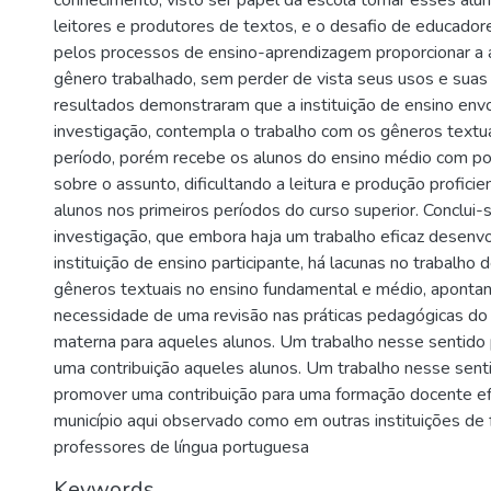
conhecimento, visto ser papel da escola tornar esses alun
leitores e produtores de textos, e o desafio de educado
pelos processos de ensino-aprendizagem proporcionar a 
gênero trabalhado, sem perder de vista seus usos e suas 
resultados demonstraram que a instituição de ensino envo
investigação, contempla o trabalho com os gêneros textua
período, porém recebe os alunos do ensino médio com po
sobre o assunto, dificultando a leitura e produção profici
alunos nos primeiros períodos do curso superior. Conclui-
investigação, que embora haja um trabalho eficaz desenvo
instituição de ensino participante, há lacunas no trabalho
gêneros textuais no ensino fundamental e médio, apontan
necessidade de uma revisão nas práticas pedagógicas do 
materna para aqueles alunos. Um trabalho nesse sentid
uma contribuição aqueles alunos. Um trabalho nesse sent
promover uma contribuição para uma formação docente efi
município aqui observado como em outras instituições de
professores de língua portuguesa
Keywords