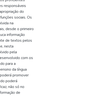
os proficientes
res responsáveis
apropriação do
funções sociais. Os
lvida na
is, desde o primeiro
uca informação
ente de textos pelos
se, nesta
lvido pela
 desenvolvido com os
do para a
ensino da língua
o poderá promover
ido poderá
caz, não só no
 formação de