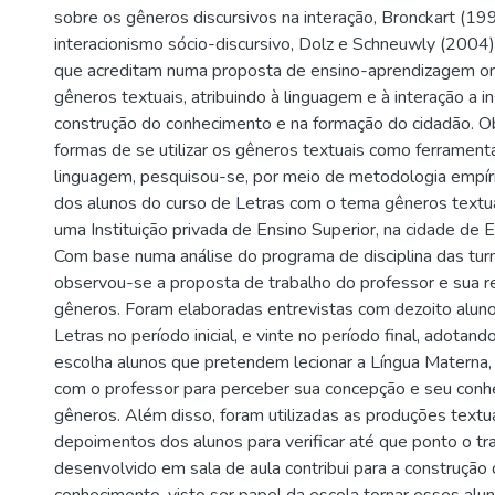
sobre os gêneros discursivos na interação, Bronckart (19
interacionismo sócio-discursivo, Dolz e Schneuwly (2004
que acreditam numa proposta de ensino-aprendizagem org
gêneros textuais, atribuindo à linguagem e à interação a i
construção do conhecimento e na formação do cidadão. Ob
formas de se utilizar os gêneros textuais como ferrament
linguagem, pesquisou-se, por meio de metodologia empíric
dos alunos do curso de Letras com o tema gêneros textu
uma Instituição privada de Ensino Superior, na cidade de
Com base numa análise do programa de disciplina das tur
observou-se a proposta de trabalho do professor e sua r
gêneros. Foram elaboradas entrevistas com dezoito alun
Letras no período inicial, e vinte no período final, adotand
escolha alunos que pretendem lecionar a Língua Materna,
com o professor para perceber sua concepção e seu con
gêneros. Além disso, foram utilizadas as produções textu
depoimentos dos alunos para verificar até que ponto o tr
desenvolvido em sala de aula contribui para a construção