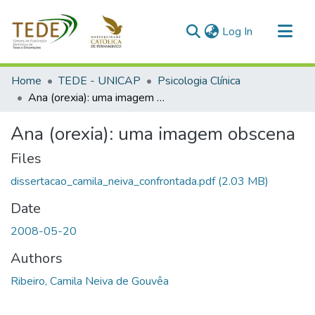
(current)
Log In
Communities & Collections
Home
TEDE - UNICAP
Psicologia Clínica
All of DSpace
Ana (orexia): uma imagem obscena
Statistics
Ana (orexia): uma imagem obscena
Files
dissertacao_camila_neiva_confrontada.pdf
(2.03 MB)
Date
2008-05-20
Authors
Ribeiro, Camila Neiva de Gouvêa