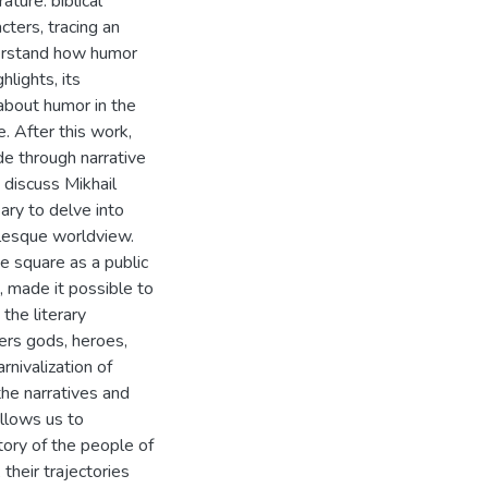
rature: biblical
cters, tracing an
derstand how humor
hlights, its
 about humor in the
e. After this work,
e through narrative
 discuss Mikhail
sary to delve into
valesque worldview.
he square as a public
 made it possible to
 the literary
ters gods, heroes,
rnivalization of
the narratives and
allows us to
tory of the people of
their trajectories