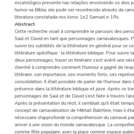
escatológico presente nas relações envolvendo os dois 
humor na Bíblia, ele pode ser reconhecido através da carn
literatura constatada nos livros 1e2 Samuel e 1Rs.
Abstract
Cette recherche visait à comprendre le parcours des pers
Saül et David en tant que personnages carnavalesques. Pour 
suivre les subtilités de la littérature en général pour se c
littérature spécifique : la littérature biblique. Pour suivre l
deux personnages, tracer un itinéraire s’est avéré une né
cherché à comprendre comment l’humour a gagné de l’es
littéraire, son importance, ses moments forts, ses représe
consolidation. Il était possible de parler de l’humour dans 
présence dans la littérature biblique et juive. Après ce tra
personnages de Saül et de David s’est faite à travers l’ana
Après la présentation du récit, il semblait qu'il était temp
concept de carnavalisation de Mikhaïl Bakhtine, mais il éta
nécessaire d'approfondir la compréhension du carnaval par
arriver à une vision du monde carnavalesque. La compréhe
comme fête populaire, avec la place comme espace public o