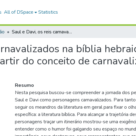
s
All of DSpace
Statistics
ião
Saul e Davi, os reis carnavalizados na bíblia hebraica: uma leitura de 1 e 2 Samuel e 1 Reis a partir do conceito de carnavalização e da sátira menipéia.
arnavalizados na bíblia hebrai
artir do conceito de carnavali
Resumo
Nesta pesquisa buscou-se compreender a jornada dos pe
Saul e Davi como personagens carnavalizados. Para tanto 
seguir os meandros da literatura em geral para fixar o olh
específica: a literatura bíblica. Para alcançar a trajetória d
personagens traçar um itinerário mostrou-se uma exigênc
entender como o humor foi galgando seu espaço no mundo 