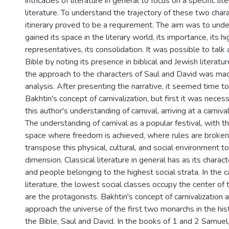
intricacies of literature in general to focus on a specific lite
literature. To understand the trajectory of these two chara
itinerary proved to be a requirement. The aim was to un
gained its space in the literary world, its importance, its hig
representatives, its consolidation. It was possible to talk
Bible by noting its presence in biblical and Jewish literatur
the approach to the characters of Saul and David was mad
analysis. After presenting the narrative, it seemed time to
Bakhtin's concept of carnivalization, but first it was neces
this author's understanding of carnival, arriving at a carni
The understanding of carnival as a popular festival, with t
space where freedom is achieved, where rules are broken,
transpose this physical, cultural, and social environment to
dimension. Classical literature in general has as its charac
and people belonging to the highest social strata. In the ca
literature, the lowest social classes occupy the center of 
are the protagonists. Bakhtin's concept of carnivalization 
approach the universe of the first two monarchs in the his
the Bible, Saul and David. In the books of 1 and 2 Samuel, 