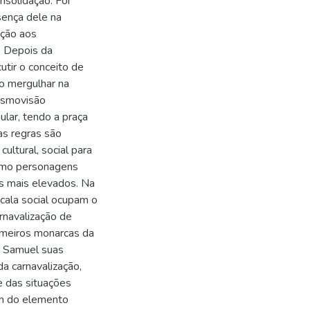
nsolidação. Foi
sença dele na
ação aos
. Depois da
utir o conceito de
io mergulhar na
osmovisão
lar, tendo a praça
as regras são
ultural, social para
 como personagens
is mais elevados. Na
scala social ocupam o
arnavalização de
rimeiros monarcas da
 2 Samuel suas
a carnavalização,
e das situações
lém do elemento