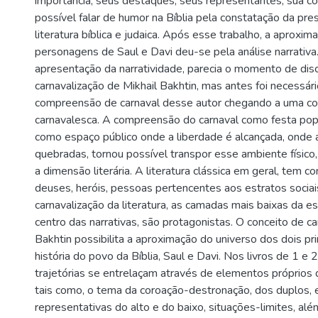
importância, seus destaques, seus representantes, sua co
possível falar de humor na Bíblia pela constatação da pre
literatura bíblica e judaica. Após esse trabalho, a aproxim
personagens de Saul e Davi deu-se pela análise narrativa
apresentação da narratividade, parecia o momento de disc
carnavalização de Mikhail Bakhtin, mas antes foi necessár
compreensão de carnaval desse autor chegando a uma c
carnavalesca. A compreensão do carnaval como festa popu
como espaço público onde a liberdade é alcançada, onde 
quebradas, tornou possível transpor esse ambiente físico, c
a dimensão literária. A literatura clássica em geral, tem
deuses, heróis, pessoas pertencentes aos estratos socia
carnavalização da literatura, as camadas mais baixas da e
centro das narrativas, são protagonistas. O conceito de c
Bakhtin possibilita a aproximação do universo dos dois p
história do povo da Bíblia, Saul e Davi. Nos livros de 1 e
trajetórias se entrelaçam através de elementos próprios d
tais como, o tema da coroação-destronação, dos duplos, 
representativas do alto e do baixo, situações-limites, a