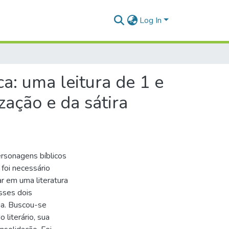
Log In
ca: uma leitura de 1 e
zação e da sátira
rsonagens bíblicos
foi necessário
ar em uma literatura
esses dois
ia. Buscou-se
literário, sua