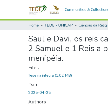
Communities & Collection
Home
TEDE - UNICAP
Ciências da Relig
Saul e Davi, os reis c
2 Samuel e 1 Reis a p
menipéia.
Files
Tese na íntegra
(1.02 MB)
Date
2025-04-28
Authors