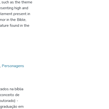
n, such as the theme
esenting high and
 element present in
mor in the Bible,
rature found in the
,
Personagens
ados na bíblia
 conceito de
outorado) -
-graduação em