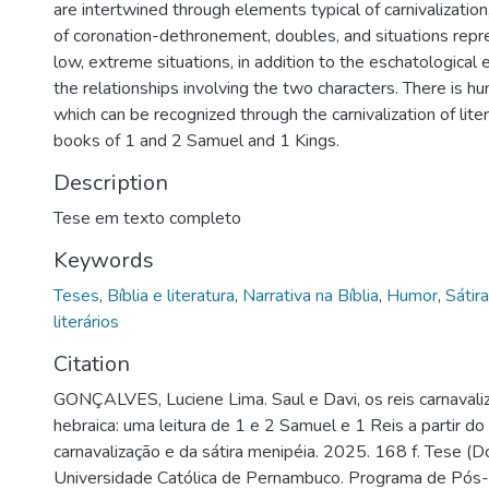
are intertwined through elements typical of carnivalizatio
of coronation-dethronement, doubles, and situations repr
low, extreme situations, in addition to the eschatological
the relationships involving the two characters. There is hu
which can be recognized through the carnivalization of lite
books of 1 and 2 Samuel and 1 Kings.
Description
Tese em texto completo
Keywords
Teses
,
Bíblia e literatura
,
Narrativa na Bíblia
,
Humor
,
Sátira
literários
Citation
GONÇALVES, Luciene Lima. Saul e Davi, os reis carnavaliz
hebraica: uma leitura de 1 e 2 Samuel e 1 Reis a partir do
carnavalização e da sátira menipéia. 2025. 168 f. Tese (D
Universidade Católica de Pernambuco. Programa de Pós