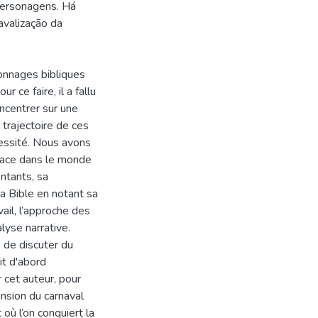
personagens. Há
avalização da
onnages bibliques
ce faire, il a fallu
oncentrer sur une
a trajectoire de ces
cessité. Nous avons
pace dans le monde
ntants, sa
la Bible en notant sa
vail, l’approche des
lyse narrative.
s de discuter du
it d'abord
 cet auteur, pour
nsion du carnaval
ù l’on conquiert la