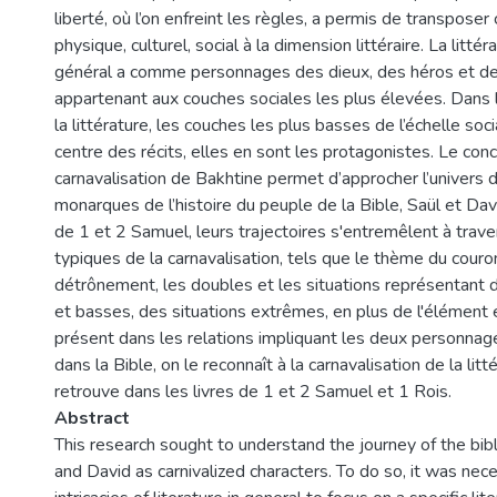
liberté, où l’on enfreint les règles, a permis de transpose
physique, culturel, social à la dimension littéraire. La litté
général a comme personnages des dieux, des héros et d
appartenant aux couches sociales les plus élevées. Dans l
la littérature, les couches les plus basses de l’échelle soc
centre des récits, elles en sont les protagonistes. Le con
carnavalisation de Bakhtine permet d’approcher l’univers
monarques de l’histoire du peuple de la Bible, Saül et Davi
de 1 et 2 Samuel, leurs trajectoires s'entremêlent à trav
typiques de la carnavalisation, tels que le thème du cou
détrônement, les doubles et les situations représentant 
et basses, des situations extrêmes, en plus de l'élément
présent dans les relations impliquant les deux personnages
dans la Bible, on le reconnaît à la carnavalisation de la litt
retrouve dans les livres de 1 et 2 Samuel et 1 Rois.
Abstract
This research sought to understand the journey of the bibl
and David as carnivalized characters. To do so, it was nec