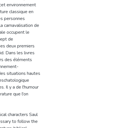
r cet environnement
rature classique en
es personnes
a carnavalisation de
iale occupent le
cept de
 des deux premiers
d. Dans les livres
ers des éléments
ronnement-
des situations hautes
 eschatologique
. Il y a de l'humour
érature que l'on
ical characters Saul
essary to follow the