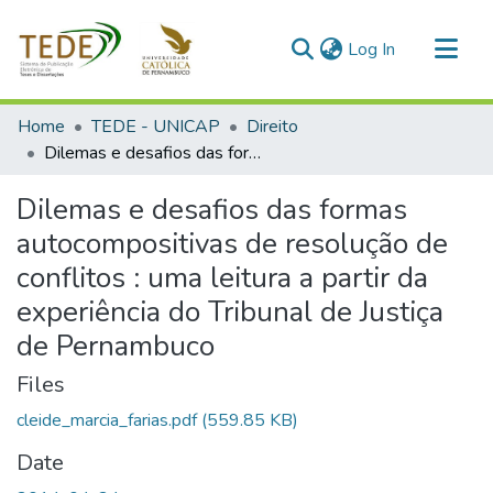
(current)
Log In
Communities & Collections
Home
TEDE - UNICAP
Direito
All of DSpace
Dilemas e desafios das formas autocompositivas de resolução de conflitos : uma leitura a partir da experiência do Tribunal de Justiça de Pernambuco
Statistics
Dilemas e desafios das formas
autocompositivas de resolução de
conflitos : uma leitura a partir da
experiência do Tribunal de Justiça
de Pernambuco
Files
cleide_marcia_farias.pdf
(559.85 KB)
Date