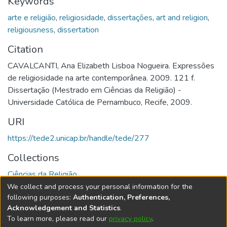
Keywords
arte e religião
,
religiosidade
,
dissertações
,
art and religion
,
religiousness
,
dissertation
Citation
CAVALCANTI, Ana Elizabeth Lisboa Nogueira. Expressões
de religiosidade na arte contemporânea. 2009. 121 f.
Dissertação (Mestrado em Ciências da Religião) -
Universidade Católica de Pernambuco, Recife, 2009.
URI
https://tede2.unicap.br/handle/tede/277
Collections
Ciências da Religião
We collect and process your personal information for the
Full item page
following purposes:
Authentication, Preferences,
Acknowledgement and Statistics
.
To learn more, please read our
privacy policy
.
DSpace software
copyright © 2002-2026
LYRASIS