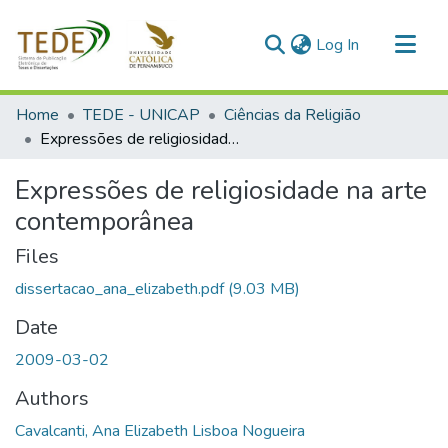
(current)
Log In
Communities & Collections
Home
TEDE - UNICAP
Ciências da Religião
All of DSpace
Expressões de religiosidade na arte contemporânea
Statistics
Expressões de religiosidade na arte
contemporânea
Files
dissertacao_ana_elizabeth.pdf
(9.03 MB)
Date
2009-03-02
Authors
Cavalcanti, Ana Elizabeth Lisboa Nogueira