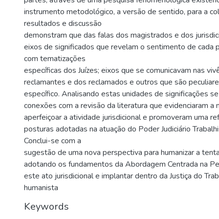
partes, através de uma pesquisa fenomenológica existenci
instrumento metodológico, a versão de sentido, para a co
resultados e discussão
demonstram que das falas dos magistrados e dos jurisdi
eixos de significados que revelam o sentimento de cada p
com tematizações
específicas dos Juízes; eixos que se comunicavam nas viv
reclamantes e dos reclamados e outros que são peculiare
específico. Analisando estas unidades de significações s
conexões com a revisão da literatura que evidenciaram a
aperfeiçoar a atividade jurisdicional e promoveram uma re
posturas adotadas na atuação do Poder Judiciário Trabalhi
Conclui-se com a
sugestão de uma nova perspectiva para humanizar a tentati
adotando os fundamentos da Abordagem Centrada na Pess
este ato jurisdicional e implantar dentro da Justiça do Tra
humanista
Keywords