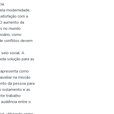
ia,
pela modernidade,
satisfação com a
. O aumento da
as no mundo
ciário, como
de conflitos devem
seio social. A
ida solução para as
e apresenta como
auxiliar na missão
mento da pessoa para
 isolamento e as
te trabalho
 audiência entre o