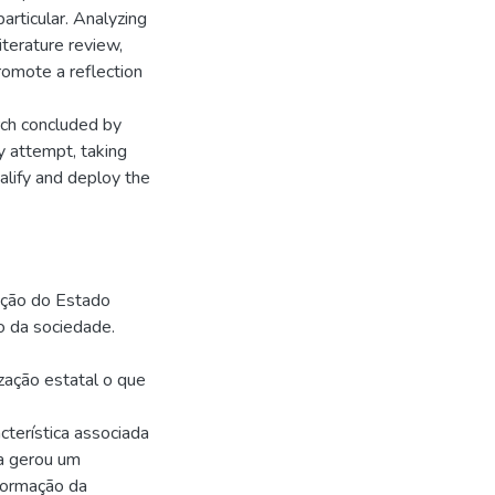
articular. Analyzing
iterature review,
promote a reflection
rch concluded by
y attempt, taking
lify and deploy the
mação do Estado
ro da sociedade.
zação estatal o que
cterística associada
ia gerou um
formação da