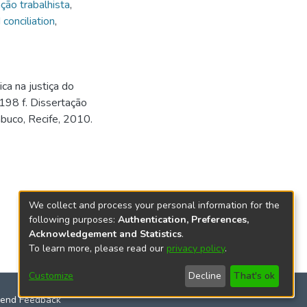
ção trabalhista
,
conciliation
,
a na justiça do
198 f. Dissertação
buco, Recife, 2010.
We collect and process your personal information for the
following purposes:
Authentication, Preferences,
Acknowledgement and Statistics
.
To learn more, please read our
privacy policy
.
Customize
Decline
That's ok
end Feedback