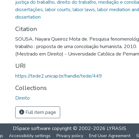
justiça do trabalho
,
direito do trabalho
,
mediação e concilia
dissertações
,
labor courts
,
labor laws
,
labor mediation and 
dissertation
Citation
SOUSA, Nayara Queiroz Mota de. Pesquisa fenomenológic
trabalho : proposta de uma concoliação humanista. 2010. 
(Mestrado em Direito) - Universidade Católica de Pernam
URI
https://tede2.unicap.br/handle/tede/449
Collections
Direito
Full item page
DSpace software
copyright © 2002-2026
LYRASIS
gs
Accessibility settings
Privacy policy
End User Agreement
S