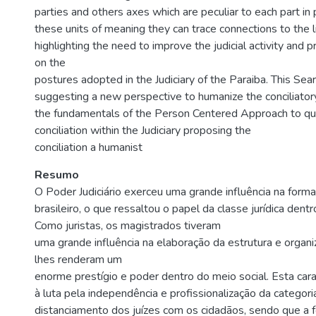
parties and others axes which are peculiar to each part in p
these units of meaning they can trace connections to the l
highlighting the need to improve the judicial activity and 
on the
postures adopted in the Judiciary of the Paraiba. This Sea
suggesting a new perspective to humanize the conciliator
the fundamentals of the Person Centered Approach to qua
conciliation within the Judiciary proposing the
conciliation a humanist
Resumo
O Poder Judiciário exerceu uma grande influência na for
brasileiro, o que ressaltou o papel da classe jurídica dent
Como juristas, os magistrados tiveram
uma grande influência na elaboração da estrutura e organi
lhes renderam um
enorme prestígio e poder dentro do meio social. Esta cara
à luta pela independência e profissionalização da categor
distanciamento dos juízes com os cidadãos, sendo que a 