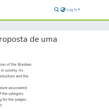
Log In
proposta de uma
ion of the Brazilian
 in society. As
 structure and the
ature associated
f the category
g for the judges
t