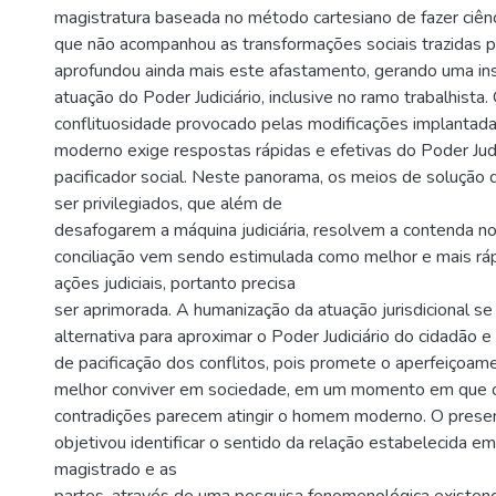
magistratura baseada no método cartesiano de fazer ciênc
que não acompanhou as transformações sociais trazidas 
aprofundou ainda mais este afastamento, gerando uma in
atuação do Poder Judiciário, inclusive no ramo trabalhista
conflituosidade provocado pelas modificações implantad
moderno exige respostas rápidas e efetivas do Poder Judi
pacificador social. Neste panorama, os meios de solução 
ser privilegiados, que além de
desafogarem a máquina judiciária, resolvem a contenda no 
conciliação vem sendo estimulada como melhor e mais ráp
ações judiciais, portanto precisa
ser aprimorada. A humanização da atuação jurisdicional s
alternativa para aproximar o Poder Judiciário do cidadão e 
de pacificação dos conflitos, pois promete o aperfeiçoa
melhor conviver em sociedade, em um momento em que o
contradições parecem atingir o homem moderno. O presen
objetivou identificar o sentido da relação estabelecida em
magistrado e as