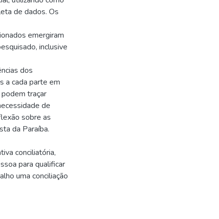
al, utilizando como
leta de dados. Os
cionados emergiram
esquisado, inclusive
ências dos
s a cada parte em
e podem traçar
 necessidade de
flexão sobre as
sta da Paraíba.
va conciliatória,
oa para qualificar
balho uma conciliação