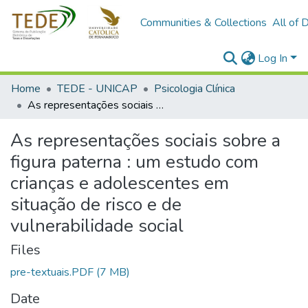
Communities & Collections
All of 
Log In
Home
TEDE - UNICAP
Psicologia Clínica
As representações sociais sobre a figura paterna : um estudo com crianças e adolescentes em situação de risco e de vulnerabilidade social
As representações sociais sobre a
figura paterna : um estudo com
crianças e adolescentes em
situação de risco e de
vulnerabilidade social
Files
pre-textuais.PDF
(7 MB)
Date