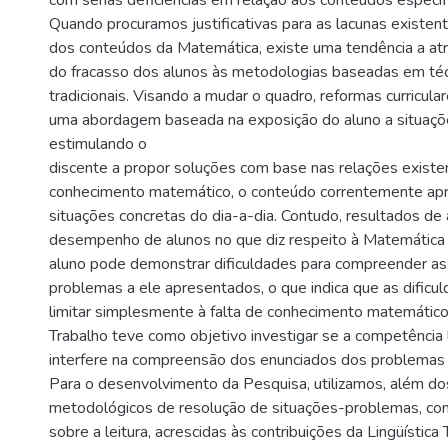
com sérias deficiências em relação aos conteúdos especí
Quando procuramos justificativas para as lacunas existen
dos conteúdos da Matemática, existe uma tendência a atri
do fracasso dos alunos às metodologias baseadas em té
tradicionais. Visando a mudar o quadro, reformas curricul
uma abordagem baseada na exposição do aluno a situaç
estimulando o
discente a propor soluções com base nas relações existe
conhecimento matemático, o conteúdo correntemente ap
situações concretas do dia-a-dia. Contudo, resultados de
desempenho de alunos no que diz respeito à Matemática
aluno pode demonstrar dificuldades para compreender as
problemas a ele apresentados, o que indica que as dific
limitar simplesmente à falta de conhecimento matemático
Trabalho teve como objetivo investigar se a competência 
interfere na compreensão dos enunciados dos problemas
Para o desenvolvimento da Pesquisa, utilizamos, além dos
metodológicos de resolução de situações-problemas, con
sobre a leitura, acrescidas às contribuições da Lingüística 