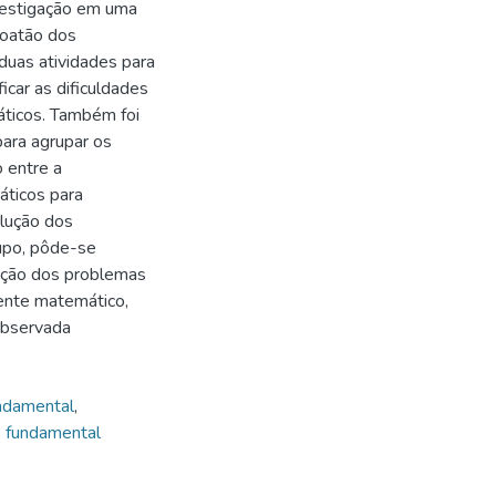
nvestigação em uma
boatão dos
duas atividades para
icar as dificuldades
ticos. Também foi
para agrupar os
 entre a
áticos para
olução dos
rupo, pôde-se
ução dos problemas
ente matemático,
observada
ndamental
,
,
fundamental