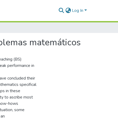
Log In
oblemas matemáticos
eaching (BS)
eak performance in
have concluded their
athematics specifical
aps in these
ty to ascribe most
 know-hows
ituation, some
 an