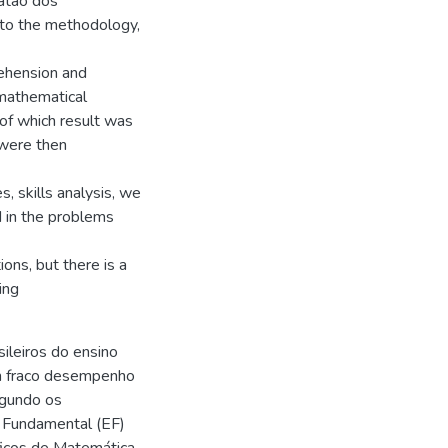
oatão dos
 to the methodology,
rehension and
e mathematical
of which result was
 were then
, skills analysis, we
 in the problems
ons, but there is a
ing
sileiros do ensino
m fraco desempenho
egundo os
o Fundamental (EF)