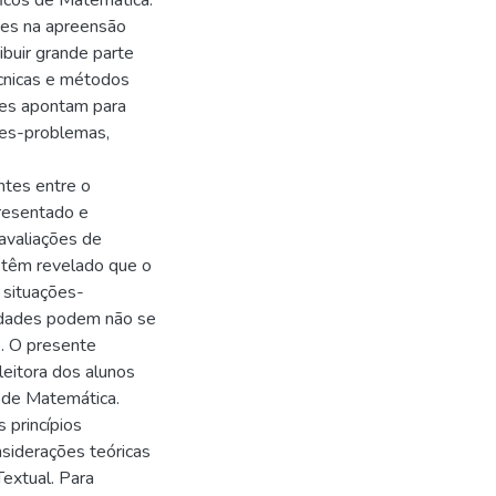
ficos de Matemática.
tes na apreensão
buir grande parte
cnicas e métodos
ares apontam para
ões-problemas,
ntes entre o
resentado e
 avaliações de
 têm revelado que o
 situações-
uldades podem não se
. O presente
leitora dos alunos
 de Matemática.
 princípios
siderações teóricas
Textual. Para