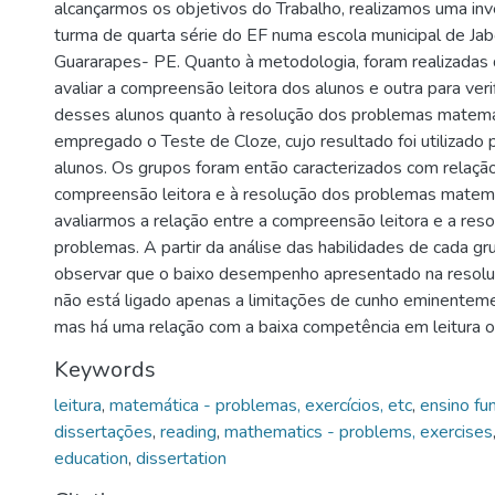
alcançarmos os objetivos do Trabalho, realizamos uma i
turma de quarta série do EF numa escola municipal de Ja
Guararapes- PE. Quanto à metodologia, foram realizadas 
avaliar a compreensão leitora dos alunos e outra para verif
desses alunos quanto à resolução dos problemas matemá
empregado o Teste de Cloze, cujo resultado foi utilizado 
alunos. Os grupos foram então caracterizados com relação
compreensão leitora e à resolução dos problemas matem
avaliarmos a relação entre a compreensão leitora e a res
problemas. A partir da análise das habilidades de cada g
observar que o baixo desempenho apresentado na resol
não está ligado apenas a limitações de cunho eminentem
mas há uma relação com a baixa competência em leitura 
Keywords
leitura
,
matemática - problemas, exercícios, etc
,
ensino fu
dissertações
,
reading
,
mathematics - problems, exercises
education
,
dissertation