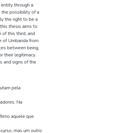
l entity through a
the possibility of a
ly the right to be a
this thesis aims to
of this third, and
rse of Umbanda from
utes between being,
r their legitimacy
s and signs of the
lutam pela
iadores. Na
gítimo aquele que
scurso, mas um outro