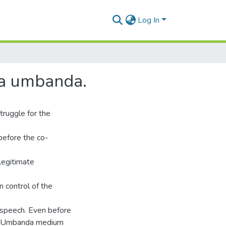
Log In
 da umbanda.
truggle for the
before the co-
 legitimate
n control of the
 speech. Even before
the Umbanda medium