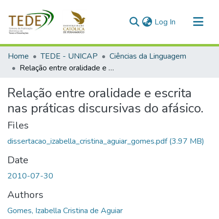
(current)
Log In
Communities & Collections
Home
TEDE - UNICAP
Ciências da Linguagem
All of DSpace
Relação entre oralidade e escrita nas práticas discursivas do afásico.
Statistics
Relação entre oralidade e escrita
nas práticas discursivas do afásico.
Files
dissertacao_izabella_cristina_aguiar_gomes.pdf
(3.97 MB)
Date
2010-07-30
Authors
Gomes, Izabella Cristina de Aguiar