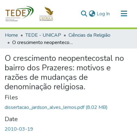
(current)
Log In
Communities & Collections
Home
TEDE - UNICAP
Ciências da Religião
All of DSpace
O crescimento neopentecostal no bairro dos Prazeres: motivos e razões de mudanças de denominação religiosa.
Statistics
O crescimento neopentecostal no
bairro dos Prazeres: motivos e
razões de mudanças de
denominação religiosa.
Files
dissertacao_jardson_alves_lemos.pdf
(8.02 MB)
Date
2010-03-19