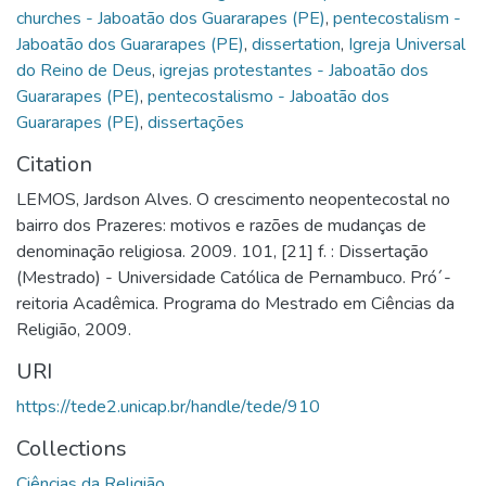
churches - Jaboatão dos Guararapes (PE)
,
pentecostalism -
Jaboatão dos Guararapes (PE)
,
dissertation
,
Igreja Universal
do Reino de Deus
,
igrejas protestantes - Jaboatão dos
Guararapes (PE)
,
pentecostalismo - Jaboatão dos
Guararapes (PE)
,
dissertações
Citation
LEMOS, Jardson Alves. O crescimento neopentecostal no
bairro dos Prazeres: motivos e razões de mudanças de
denominação religiosa. 2009. 101, [21] f. : Dissertação
(Mestrado) - Universidade Católica de Pernambuco. Pró´-
reitoria Acadêmica. Programa do Mestrado em Ciências da
Religião, 2009.
URI
https://tede2.unicap.br/handle/tede/910
Collections
Ciências da Religião