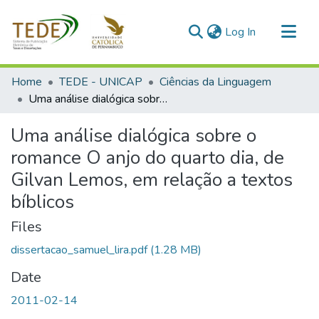
(current)
Log In
Communities & Collections
Home
TEDE - UNICAP
Ciências da Linguagem
All of DSpace
Uma análise dialógica sobre o romance O anjo do quarto dia, de Gilvan Lemos, em relação a textos bíblicos
Statistics
Uma análise dialógica sobre o
romance O anjo do quarto dia, de
Gilvan Lemos, em relação a textos
bíblicos
Files
dissertacao_samuel_lira.pdf
(1.28 MB)
Date
2011-02-14