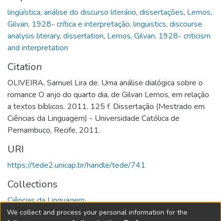
lingüística
,
análise do discurso literário
,
dissertações
,
Lemos,
Gilvan, 1928- crítica e interpretação
,
linguistics
,
discourse
analysis literary
,
dissertation
,
Lemos, Gilvan, 1928- criticism
and interpretation
Citation
OLIVEIRA, Samuel Lira de. Uma análise dialógica sobre o
romance O anjo do quarto dia, de Gilvan Lemos, em relação
a textos bíblicos. 2011. 125 f. Dissertação (Mestrado em
Ciências da Linguagem) - Universidade Católica de
Pernambuco, Recife, 2011.
URI
https://tede2.unicap.br/handle/tede/741
Collections
Ciências da Linguagem
We collect and process your personal information for the