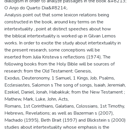
dialogism in order to analyze passages in the book &#8213;
O Anjo do Quarto Dia&#8214;.
Analysis point out that some lexicon relations being
constructed in the book, around key terms on the
intertextuality , point at distinct speeches about how
the biblical intertextuality is worked up in Gilvan Lemos
works. In order to excite the study about intertextuality in
the present research, some conceptions will be
inserted from Julia Kristeva s reflections (1974). The
following books from the Holy Bible will be sources of
research: from the Old Testament: Genesis,
Exodus, Deuteronomy, 1 Samuel, 1 Kings, Job, Psalms,
Ecclesiastes, Salomon s The song of songs, Isaiah, Jeremiah,
Ezekiel, Daniel, Jonah, Habakkuk; from the New Testament ;
Mathew, Mark, Luke, John, Acts,
Romans, 1st Corinthians, Galatians, Colossians, 1st Timothy,
Hebrews, Revelations; as well as Bazerman s (2007),
Machado (1995), Beth Brait (1997) and Blickstein s (2000)
studies about intertextuality whose emphasis is the