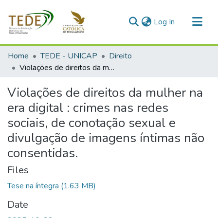
(current)
Log In
Communities & Collections
Home
TEDE - UNICAP
Direito
All of DSpace
Violações de direitos da mulher na era digital : crimes nas redes sociais, de conotação sexual e divulgação de imagens íntimas não consentidas.
Statistics
Violações de direitos da mulher na
era digital : crimes nas redes
sociais, de conotação sexual e
divulgação de imagens íntimas não
consentidas.
Files
Tese na íntegra
(1.63 MB)
Date