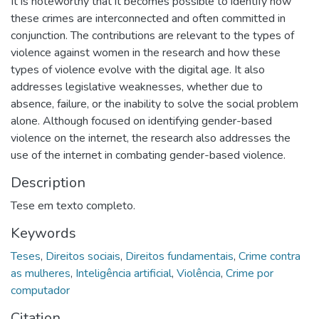
It is noteworthy that it becomes possible to identify how
these crimes are interconnected and often committed in
conjunction. The contributions are relevant to the types of
violence against women in the research and how these
types of violence evolve with the digital age. It also
addresses legislative weaknesses, whether due to
absence, failure, or the inability to solve the social problem
alone. Although focused on identifying gender-based
violence on the internet, the research also addresses the
use of the internet in combating gender-based violence.
Description
Tese em texto completo.
Keywords
Teses
,
Direitos sociais
,
Direitos fundamentais
,
Crime contra
as mulheres
,
Inteligência artificial
,
Violência
,
Crime por
computador
Citation