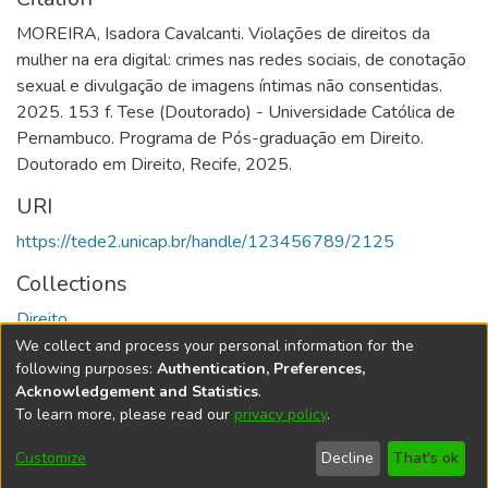
MOREIRA, Isadora Cavalcanti. Violações de direitos da
mulher na era digital: crimes nas redes sociais, de conotação
sexual e divulgação de imagens íntimas não consentidas.
2025. 153 f. Tese (Doutorado) - Universidade Católica de
Pernambuco. Programa de Pós-graduação em Direito.
Doutorado em Direito, Recife, 2025.
URI
https://tede2.unicap.br/handle/123456789/2125
Collections
Direito
We collect and process your personal information for the
Full item page
following purposes:
Authentication, Preferences,
Acknowledgement and Statistics
.
To learn more, please read our
privacy policy
.
DSpace software
copyright © 2002-2026
LYRASIS
Cookie
Accessibility
Privacy
End User
Send
Customize
Decline
That's ok
settings
settings
policy
Agreement
Feedback