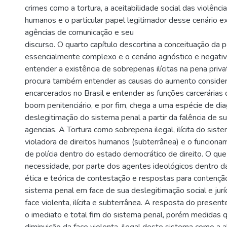
crimes como a tortura, a aceitabilidade social das violência
humanos e o particular papel legitimador desse cenário e
agências de comunicação e seu
discurso. O quarto capítulo descortina a conceituação da
essencialmente complexo e o cenário agnóstico e negati
entender a existência de sobrepenas ilícitas na pena priva
procura também entender as causas do aumento consider
encarcerados no Brasil e entender as funções carcerárias
boom penitenciário, e por fim, chega a uma espécie de di
deslegitimação do sistema penal a partir da falência de s
agencias. A Tortura como sobrepena ilegal, ilícita do sist
violadora de direitos humanos (subterrânea) e o funcion
de polícia dentro do estado democrático de direito. O que
necessidade, por parte dos agentes ideológicos dentro da
ética e teórica de contestação e respostas para contenção
sistema penal em face de sua deslegitimação social e jurí
face violenta, ilícita e subterrânea. A resposta do prese
o imediato e total fim do sistema penal, porém medidas 