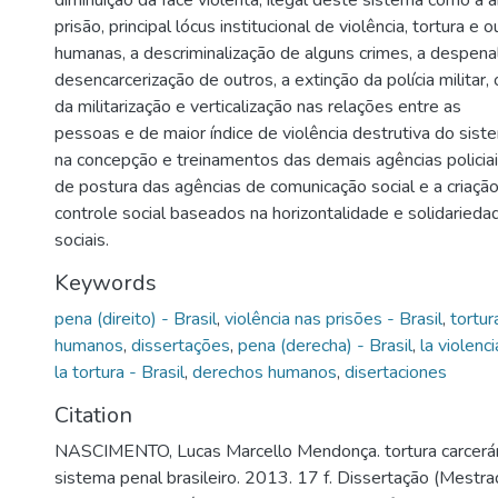
diminuição da face violenta, ilegal deste sistema como a 
prisão, principal lócus institucional de violência, tortura e
humanas, a descriminalização de alguns crimes, a despenal
desencarcerização de outros, a extinção da polícia militar,
da militarização e verticalização nas relações entre as
pessoas e de maior índice de violência destrutiva do sist
na concepção e treinamentos das demais agências policia
de postura das agências de comunicação social e a criaç
controle social baseados na horizontalidade e solidarieda
sociais.
Keywords
pena (direito) - Brasil
,
violência nas prisões - Brasil
,
tortur
humanos
,
dissertações
,
pena (derecha) - Brasil
,
la violenci
la tortura - Brasil
,
derechos humanos
,
disertaciones
Citation
NASCIMENTO, Lucas Marcello Mendonça. tortura carcerár
sistema penal brasileiro. 2013. 17 f. Dissertação (Mestra