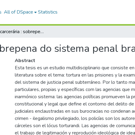
s
All of DSpace
Statistics
tortura carcerária : sobrepena do sistema penal brasileiro
sobrepena do sistema penal bra
Abstract
Esta tesis es un estudio multidisciplinario que consiste en 
literatura sobre el tema: tortura en las prisiones y la e
del sistema de justicia penal subterráneo. Por lo tanto m
particulares, propias y específicas com las agencias que 
inarmónico sistema: las agencias políticas promueven la 
constitucional y legal que define el contorno del delito de 
judiciales enclaustradas en sus burocracias no condenan
crimen - ilegalismo privilegiado, los policías son los autor
cárceles son el lócus torturandi. Las agencias de comunica
el trabajo de legitimación y reprodución ideológica de id