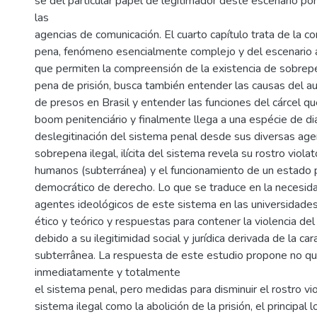
se del particular papel de legitimador deste escenario por
las
agencias de comunicación. El cuarto capítulo trata de la c
pena, fenómeno esencialmente complejo y del escenario 
que permiten la compreensión de la existencia de sobrepen
pena de prisión, busca también entender las causas del 
de presos en Brasil y entender las funciones del cárcel qu
boom penitenciário y finalmente llega a una espécie de d
deslegitinación del sistema penal desde sus diversas ag
sobrepena ilegal, ilícita del sistema revela su rostro viola
humanos (subterránea) y el funcionamiento de un estado p
democrático de derecho. Lo que se traduce en la necesida
agentes ideológicos de este sistema en las universidades
ético y teórico y respuestas para contener la violencia de
debido a su ilegitimidad social y jurídica derivada de la cara
subterrânea. La respuesta de este estudio propone no q
inmediatamente y totalmente
el sistema penal, pero medidas para disminuir el rostro v
sistema ilegal como la abolición de la prisión, el principal l