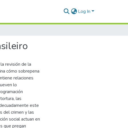
Log In
sileiro
la revisión de la
xamina cómo sobrepena
antiene relaciones
mueven lo
programación
tortura, las
 adecuadamente este
es del crimen y las
ción social actuan en
eas que pregan