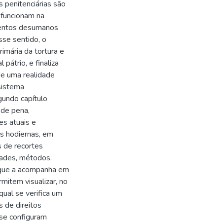
s penitenciárias são
 funcionam na
amentos desumanos
sse sentido, o
rimária da tortura e
pátrio, e finaliza
de uma realidade
 sistema
gundo capítulo
 de pena,
es atuais e
s hodiernas, em
s de recortes
idades, métodos.
a que a acompanha em
rmitem visualizar, no
qual se verifica um
 de direitos
 se configuram