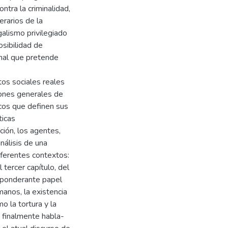
ntra la criminalidad,
erarios de la
egalismo privilegiado
osibilidad de
penal que pretende
tos sociales reales
iones generales de
cos que definen sus
ticas
ción, los agentes,
nálisis de una
iferentes contextos:
 tercer capítulo, del
reponderante papel
manos, la existencia
o la tortura y la
 finalmente habla-