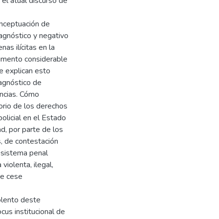
 el atual discurso de
onceptuación de
agnóstico y negativo
as ilícitas en la
aumento considerable
e explican esto
iagnóstico de
encias. Cómo
torio de los derechos
olicial en el Estado
d, por parte de los
, de contestación
l sistema penal
 violenta, ilegal,
ue cese
iolento deste
ocus institucional de