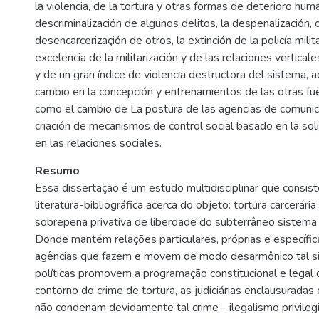
la violencia, de la tortura y otras formas de deterioro huma
descriminalización de algunos delitos, la despenalización, 
desencarcerizaçión de otros, la extinción de la policía milit
excelencia de la militarización y de las relaciones vertical
y de un gran índice de violencia destructora del sistema,
cambio en la concepción y entrenamientos de las otras fue
como el cambio de La postura de las agencias de comunica
criación de mecanismos de control social basado en la soli
en las relaciones sociales.
Resumo
Essa dissertação é um estudo multidisciplinar que consist
literatura-bibliográfica acerca do objeto: tortura carcerári
sobrepena privativa de liberdade do subterrâneo sistema p
Donde mantém relações particulares, próprias e específi
agências que fazem e movem de modo desarmônico tal si
políticas promovem a programação constitucional e legal
contorno do crime de tortura, as judiciárias enclausuradas
não condenam devidamente tal crime - ilegalismo privileg