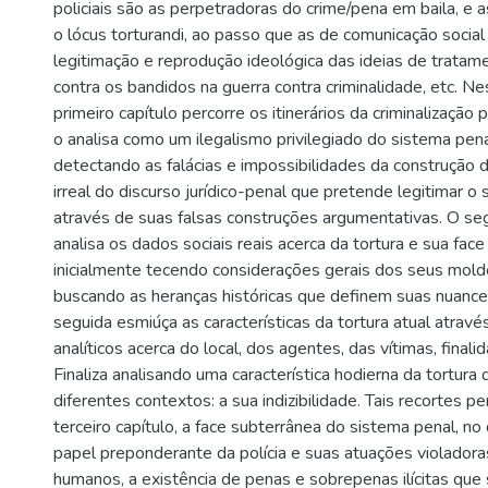
policiais são as perpetradoras do crime/pena em baila, e a
o lócus torturandi, ao passo que as de comunicação social
legitimação e reprodução ideológica das ideias de trat
contra os bandidos na guerra contra criminalidade, etc. Ne
primeiro capítulo percorre os itinerários da criminalização p
o analisa como um ilegalismo privilegiado do sistema penal 
detectando as falácias e impossibilidades da construção 
irreal do discurso jurídico-penal que pretende legitimar o
através de suas falsas construções argumentativas. O se
analisa os dados sociais reais acerca da tortura e sua face
inicialmente tecendo considerações gerais dos seus mold
buscando as heranças históricas que definem suas nuance
seguida esmiúça as características da tortura atual atravé
analíticos acerca do local, dos agentes, das vítimas, final
Finaliza analisando uma característica hodierna da tortur
diferentes contextos: a sua indizibilidade. Tais recortes pe
terceiro capítulo, a face subterrânea do sistema penal, no 
papel preponderante da polícia e suas atuações violadoras
humanos, a existência de penas e sobrepenas ilícitas que