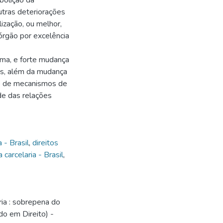
abolição da
 outras deteriorações
ização, ou melhor,
 órgão por excelência
ema, e forte mudança
is, além da mudança
ão de mecanismos de
de das relações
a - Brasil
,
direitos
a carcelaria - Brasil
,
ia : sobrepena do
do em Direito) -