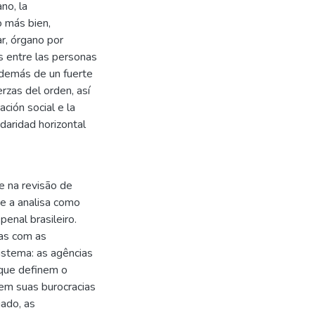
no, la
o más bien,
ar, órgano por
es entre las personas
 además de un fuerte
rzas del orden, así
ción social e la
daridad horizontal
e na revisão de
a e a analisa como
enal brasileiro.
cas com as
stema: as agências
 que definem o
 em suas burocracias
iado, as