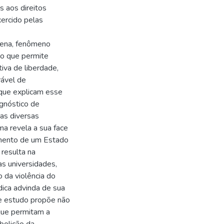
s aos direitos
xercido pelas
 pena, fenômeno
vo que permite
tiva de liberdade,
ável de
 que explicam esse
agnóstico de
uas diversas
ema revela a sua face
amento de um Estado
 resulta na
s universidades,
 da violência do
dica advinda de sua
nte estudo propõe não
que permitam a