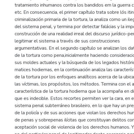
tratamiento inhumanos contra los bandidos em la guerra co
etc. En consecuencia, el primer capítulo trata sobre lós itin
criminalización primaria de la tortura, la analiza como un il
del sistema penal, y termina por detectar falácias y la imp
construcción de una realidad irreal del discurso jurídico-
legitimar el sistema a través de sus construcciones
argumentativas. En el segundo capítulo se analizan los da
de la tortura como pena,inicialmente haciendo considerac
sus moldes actuales y la búsqueda de los legados históri
matices hodiernas, en la continuación analiza las caracterís
de la tortura por los enfoques analíticos acerca de la ubica
las víctimas, los propósitos, los métodos. Termina con el a
característica de la tortura hodierna que la acompaña en d
que es indecible. Estos recortes permiten ver la cara, en el
sistema penal subterráneo brasileiro, en lo que hay un p
de la policía y de sus acciones que violan los derechos hu
de penas y sobrepenas ilícitas que constituyan delitos com
aceptación social de violencia de los derechos humanos. Y