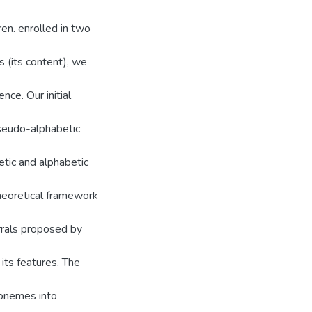
en. enrolled in two
s (its content), we
nce. Our initial
pseudo-alphabetic
etic and alphabetic
heoretical framework
rrals proposed by
 its features. The
honemes into