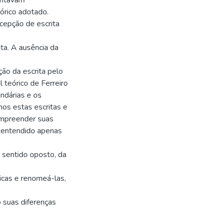
entavam
órico adotado.
ncepção de escrita
ta. A ausência da
ção da escrita pelo
 teórico de Ferreiro
ndárias e os
os estas escritas e
ompreender suas
r entendido apenas
sentido oposto, da
icas e renomeá-las,
 suas diferenças