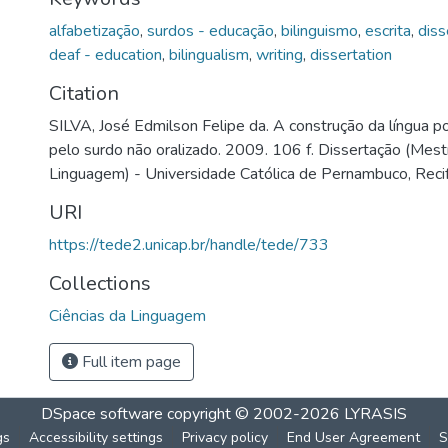
alfabetização
,
surdos - educação
,
bilinguismo
,
escrita
,
diss
deaf - education
,
bilingualism
,
writing
,
dissertation
Citation
SILVA, José Edmilson Felipe da. A construção da língua p
pelo surdo não oralizado. 2009. 106 f. Dissertação (Mes
Linguagem) - Universidade Católica de Pernambuco, Reci
URI
https://tede2.unicap.br/handle/tede/733
Collections
Ciências da Linguagem
Full item page
DSpace software
copyright © 2002-2026
LYRASIS
gs
Accessibility settings
Privacy policy
End User Agreement
S