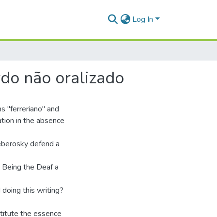
Log In
rdo não oralizado
s "ferreriano" and
tion in the absence
eberosky defend a
. Being the Deaf a
 doing this writing?
nstitute the essence