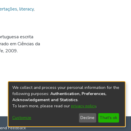
ertações
,
literacy
,
ortuguesa escrita
trado em Ciências da
fe, 2009.
We collect and process your personal information for the
following purposes:
Authentication, Preferences,
Acknowledgement and Statistics
.
To learn more, please read our
privacy policy
.
Customize
Decline
That's ok
end Feedback