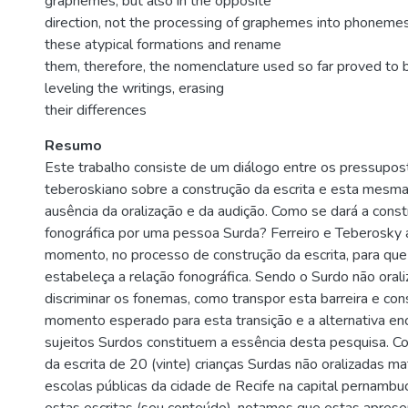
graphemes, but also in the opposite
direction, not the processing of graphemes into phonemes
these atypical formations and rename
them, therefore, the nomenclature used so far proved to b
leveling the writings, erasing
their differences
Resumo
Este trabalho consiste de um diálogo entre os pressupost
teberoskiano sobre a construção da escrita e esta mesma
ausência da oralização e da audição. Como se dará a cons
fonográfica por uma pessoa Surda? Ferreiro e Teberosk
momento, no processo de construção da escrita, para que 
estabeleça a relação fonográfica. Sendo o Surdo não oral
discriminar os fonemas, como transpor esta barreira e cons
momento esperado para esta transição e a alternativa en
sujeitos Surdos constituem a essência desta pesquisa. 
da escrita de 20 (vinte) crianças Surdas não oralizadas m
escolas públicas da cidade de Recife na capital pernambu