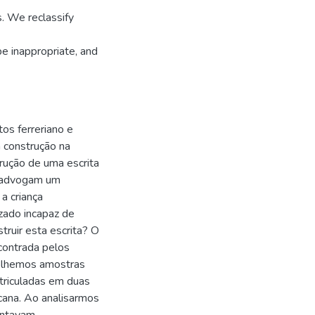
. We reclassify
e inappropriate, and
os ferreriano e
 construção na
trução de uma escrita
y advogam um
a criança
izado incapaz de
truir esta escrita? O
contrada pelos
Colhemos amostras
atriculadas em duas
cana. Ao analisarmos