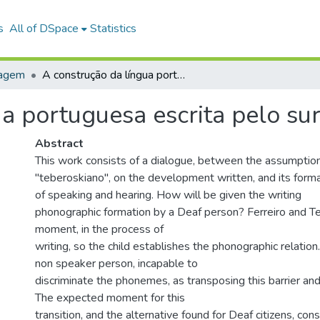
s
All of DSpace
Statistics
uagem
A construção da língua portuguesa escrita pelo surdo não oralizado
a portuguesa escrita pelo su
Abstract
This work consists of a dialogue, between the assumption
"teberoskiano", on the development written, and its forma
of speaking and hearing. How will be given the writing
phonographic formation by a Deaf person? Ferreiro and T
moment, in the process of
writing, so the child establishes the phonographic relation
non speaker person, incapable to
discriminate the phonemes, as transposing this barrier and
The expected moment for this
transition, and the alternative found for Deaf citizens, co