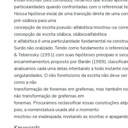
estas escritas (seu conteúdo), notamos que estas apres
particularidades quando confrontadas com o referencial te
Nossa hipótese inicial de uma transição direta de uma co
pré-silábica para uma
concepção de escrita pseudo-alfabética mostrou-se corre
concepção de escrita silábica, silábicoalfabética
e alfabética é uma particularidade fundamental na constru
Surdo não oralizado. Tendo como fundamento o referencial
& Teberosky (1991) com suas hipóteses principais e secu
encaminhamentos proposto por Bardin (1989), classificam
analisamos cada uma delas intentando a todo instante c
singularidades. O não foneticismo da escrita não deve se
como a não
transformação de fonemas em grafemas, mas também no 
não transformação de grafemas em
fonemas. Procuramos reclassificar essas construções atíp
pois, a nomenclatura usada até o momento
mostrou-se inadequada, nivelando as escritas e apagando
Keywords