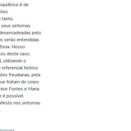
iquiátrico é de
ções
 tanto,
s seus sintomas
s desencadeadas pelo
is serão entendidas
ência. Nosso
tos deste caso,
 utilizando o
referencial teórico
ões freudianas, pela
ue tratam do corpo
anise Fontes e Maria
 é possível
nifesto nos sintomas
.
tologia
,