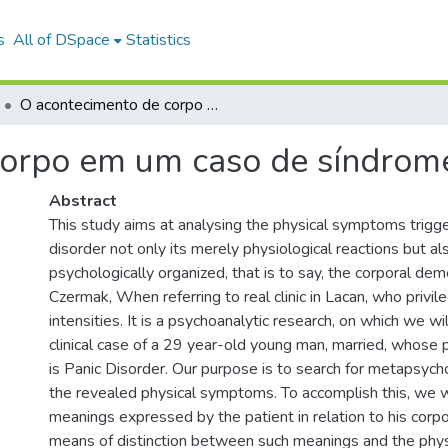
s
All of DSpace
Statistics
O acontecimento de corpo em um caso de síndrome de pânico
corpo em um caso de síndrom
Abstract
This study aims at analysing the physical symptoms trigg
disorder not only its merely physiological reactions but a
psychologically organized, that is to say, the corporal d
Czermak, When referring to real clinic in Lacan, who privil
intensities. It is a psychoanalytic research, on which we wi
clinical case of a 29 year-old young man, married, whose p
is Panic Disorder. Our purpose is to search for metapsych
the revealed physical symptoms. To accomplish this, we w
meanings expressed by the patient in relation to his cor
means of distinction between such meanings and the phys