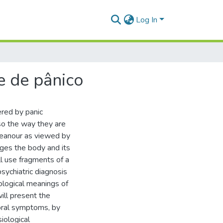
Log In
e de pânico
ered by panic
lso the way they are
emeanour as viewed by
eges the body and its
ll use fragments of a
sychiatric diagnosis
ological meanings of
ill present the
poral symptoms, by
iological