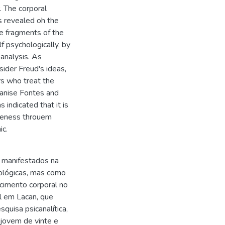
. The corporal
s revealed oh the
he fragments of the
f psychologically, by
analysis. As
sider Freud's ideas,
rs who treat the
Ivanise Fontes and
indicated that it is
tiveness throuem
ic.
s manifestados na
ológicas, mas como
cimento corporal no
al em Lacan, que
quisa psicanalítica,
 jovem de vinte e