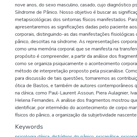
nove anos, do sexo masculino, casado, cujo diagnóstico ps
Síndrome de Pânico. Nosso objetivo é buscar as significa
metapsicológicas dos sintomas físicos manifestados. Para
apresentaremos as significações dadas pelo paciente ao
corporais, distinguindo-as das manifestações fisiológica
pânico, descritas na síndrome. As representações corpora
como uma memória corporal que se manifesta na transfer
propósito é compreender, a partir da análise dos fragmen
como se organiza psiquicamente o acontecimento corporal,
método de interpretação proposto pela psicanálise. Como 
para discussão de tais questões, tomaremos as contribuiç
ótica de Bastos, e também de autores contemporâneos q
na clínica, como Paul-Laurent Assoun, Piera Aulagnier, Iv
Helena Fernandes. A análise dos fragmentos mostrou que
identificar, por intermédio do acontecimento de corpo ma
físicos do pânico, a organização da subjetividade nascente
Keywords
psicologia clínica
,
distúrbios do pânico
,
psicanálise
,
psicopa