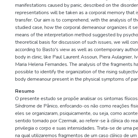
manifestations caused by panic, described on the disorder
representations will be taken as a corporal memory that i
transfer. Our aim is to comprehend, with the analysis of t
studied case, how the corporal demeanour organizes it sel
means of the interpretation method suggested by psycho
theoretical basis for discussion of such issues, we will con
according to Basto's view as well as contemporary autho
body in clinic, like Paul Laurent Assoun, Piera Aulagnier, 
Maria Helena Fernandes. The analysis of the fragments has 
possible to identify the organization of the rising subjec
body demeanour present in the physical symptoms of pan
Resumo
O presente estudo se propõe analisar os sintomas físico
Síndrome de Pânico, enfocando-os não como reações fisi
eles se organizaram, psiquicamente, ou seja, como aconte
sentido tomado por Czermak, ao referir-se à clínica do re
privilegia o corpo e suas intensidades. Trata-se de uma pes
na qual utilizaremos fragmentos de um caso clínico de um